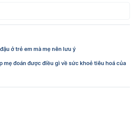
oa Hello Bacsi
 đậu ở trẻ em mà mẹ nên lưu ý
p mẹ đoán được điều gì về sức khoẻ tiêu hoá của
Đang tải....