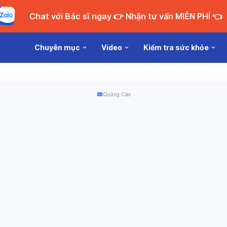
Chat với Bác sĩ ngay 👉 Nhận tư vấn MIỄN PHÍ 👈
Chuyên mục
Video
Kiểm tra sức khỏe
Quảng Cáo