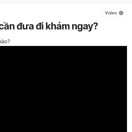
Video
o cần đưa đi khám ngay?
 nào?