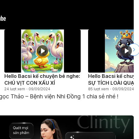
Hello Bacsi kể chuyện bé nghe:
Hello Bacsi kể chuyệ
CHÚ VỊT CON XẤU XÍ
SỰ TÍCH LOÀI QUẠ
24 lượt xem
09/09/2024
85 lượt xem
09/09/2024
ọc Thảo – Bệnh viện Nhi Đồng 1 chia sẻ nhé !