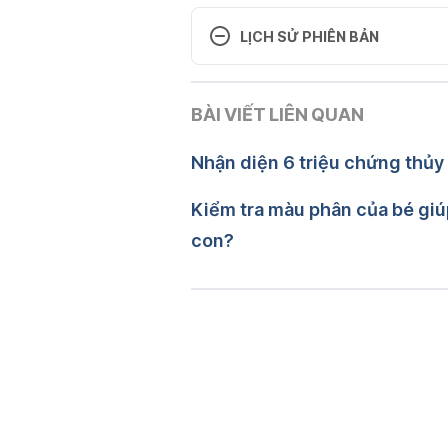
LỊCH SỬ PHIÊN BẢN
Phiên bản hiện tại
BÀI VIẾT LIÊN QUAN
02/01/2025
Tác giả: 
Ban Tham vấn Y kh
Nhận diện 6 triệu chứng thủy
Kiểm tra màu phân của bé giú
con?