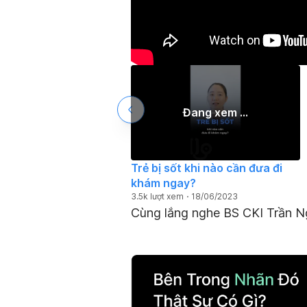
Đang xem ...
Trẻ bị sốt khi nào cần đưa đi
khám ngay?
3.5k lượt xem
18/06/2023
Cùng lắng nghe BS CKI Trần Ng