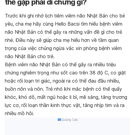
thể gặp phải di chứng gì?
Trước khi ghi nhớ lịch tiêm viêm não Nhật Bản cho bé
yêu, cha mẹ hãy cùng Hello Bacsi tìm hiểu bệnh viêm
não Nhật Bản có thể gây ra những vấn đề gì cho trẻ
nhé. Điều này sẽ giúp cha mẹ hiểu hơn về tầm quan
trọng của việc chủng ngừa vắc xin phòng bệnh viêm
não Nhật Bản cho trẻ.
Bệnh viêm não Nhật Bản có thể gây ra nhiều triệu
chứng nghiêm trọng như sốt cao trên 38 độ C, co giật
hoặc rối loạn tri giác, ngoài ra có thể đau đầu nhiều,
buồn nôn và nôn. Trẻ nhỏ khi mắc bệnh có thể quấy
khóc, khó dỗ, mất ngủ hoặc li bì, mê sảng, tăng trương
lực cơ, rối loạn thần kinh thực vật, tăng nhịp tim và ra
nhiều mồ hôi.
Quảng Cáo