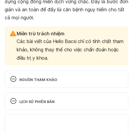
dựng cộng đồng miễn dịch vững chắc. Đây là bước đơn
giản và an toàn để đẩy lùi căn bệnh nguy hiểm cho tất
cả mọi người.
Miễn trừ trách nhiệm
Các bài viết của Hello Bacsi chỉ có tính chất tham
khảo, không thay thế cho việc chẩn đoán hoặc
điều trị y khoa.
NGUỒN THAM KHẢO
Những điều cần biết về vắc xin phòng ngừa Viêm 
Não Nhật Bản 
LỊCH SỬ PHIÊN BẢN
https://trungtamytequan1.medinet.gov.vn/tiem-
chung/nhung-dieu-can-biet-ve-vac-xin-phong-
Phiên bản hiện tại
ngua-viem-nao-nhat-ban-cmobile14933-
25237.aspx Ngày truy cập: 20/4/2026
20/04/2026