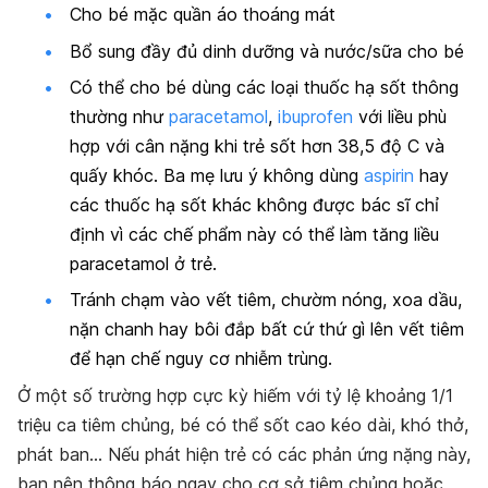
Cho bé mặc quần áo thoáng mát
Bổ sung đầy đủ dinh dưỡng và nước/sữa cho bé
Có thể cho bé dùng các loại thuốc hạ sốt thông
thường như
paracetamol
,
ibuprofen
với liều phù
hợp với cân nặng khi trẻ sốt hơn 38,5 độ C và
quấy khóc. Ba mẹ lưu ý không dùng
aspirin
hay
các thuốc hạ sốt khác không được bác sĩ chỉ
định vì các chế phẩm này có thể làm tăng liều
paracetamol ở trẻ.
Tránh chạm vào vết tiêm, chườm nóng, xoa dầu,
nặn chanh hay bôi đắp bất cứ thứ gì lên vết tiêm
để hạn chế nguy cơ nhiễm trùng.
Ở một số trường hợp cực kỳ hiếm với tỷ lệ khoảng 1/1
triệu ca tiêm chủng, bé có thể sốt cao kéo dài, khó thở,
phát ban… Nếu phát hiện trẻ có các phản ứng nặng này,
bạn nên thông báo ngay cho cơ sở tiêm chủng hoặc