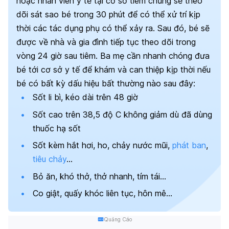
hoặc nhân viên y tế tại cơ sở tiêm chủng sẽ theo
dõi sát sao bé trong 30 phút để có thể xử trí kịp
thời các tác dụng phụ có thể xảy ra. Sau đó, bé sẽ
được về nhà và gia đình tiếp tục theo dõi trong
vòng 24 giờ sau tiêm.
Ba mẹ cần nhanh chóng đưa
bé tới cơ sở y tế để khám và can thiệp kịp thời nếu
bé có bất kỳ dấu hiệu bất thường nào sau đây:
Sốt li bì, kéo dài trên 48 giờ
Sốt cao trên 38,5 độ C không giảm dù đã dùng
thuốc hạ sốt
Sốt kèm hắt hơi, ho, chảy nước mũi,
phát ban
,
tiêu chảy
…
Bỏ ăn, khó thở, thở nhanh, tím tái…
Co giật, quấy khóc liên tục, hôn mê…
Quảng Cáo