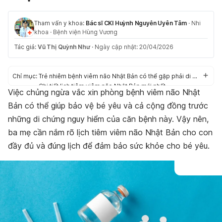
Tham vấn y khoa:
Bác sĩ CKI Huỳnh Nguyễn Uyên Tâm
·
Nhi
khoa
·
Bệnh viện Hùng Vương
Tác giả:
Vũ Thị Quỳnh Như
·
Ngày cập nhật: 20/04/2026
Chỉ mục:
Trẻ nhiễm bệnh viêm não Nhật Bản có thể gặp phải di chứng gì?
Chi tiết lịch tiêm viêm não Nhật Bản mới nhất
Việc chủng ngừa vắc xin phòng bệnh viêm não Nhật
Tác dụng phụ của vắc xin viêm não Nhật Bản
Bản có thể giúp bảo vệ bé yêu và cả cộng đồng trước
Tiêm vắc xin phòng viêm não Nhật Bản giá bao nhiêu, ở đâu
tốt?
những di chứng nguy hiểm của căn bệnh này. Vậy nên,
Thắc mắc thường gặp về lịch tiêm vắc xin phòng bệnh viêm
ba mẹ cần nắm rõ lịch tiêm viêm não Nhật Bản cho con
não Nhật Bản
đầy đủ và đúng lịch để đảm bảo sức khỏe cho bé yêu.