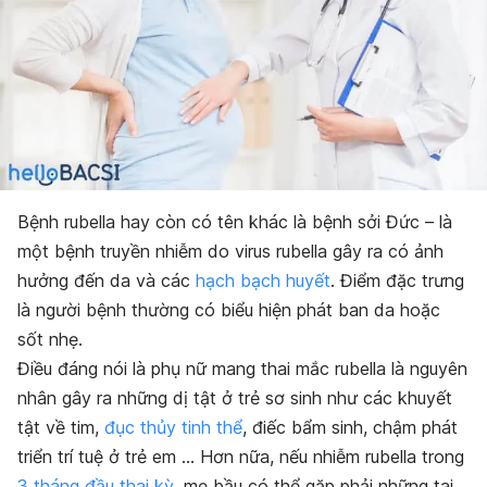
Bệnh rubella hay còn có tên khác là bệnh sởi Đức – là
một bệnh truyền nhiễm do virus rubella gây ra có ảnh
hưởng đến da và các
hạch bạch huyết
. Điểm đặc trưng
là người bệnh thường có biểu hiện phát ban da hoặc
sốt nhẹ.
Điều đáng nói là phụ nữ mang thai mắc rubella là nguyên
nhân gây ra những dị tật ở trẻ sơ sinh như các khuyết
tật về tim,
đục thủy tinh thể
, điếc bẩm sinh, chậm phát
triển trí tuệ ở trẻ em … Hơn nữa, nếu nhiễm rubella trong
3 tháng đầu thai kỳ
, mẹ bầu có thể gặp phải những tai