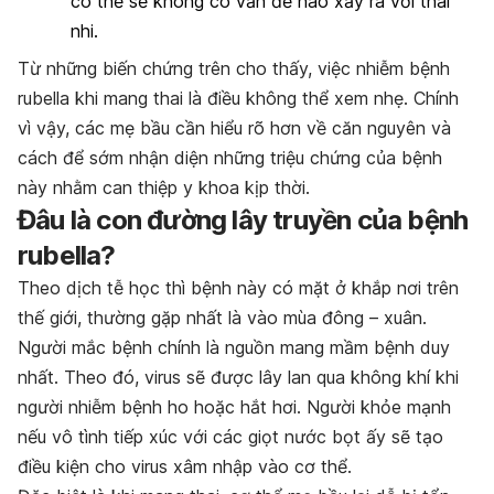
có thể sẽ không có vấn đề nào xảy ra với thai
nhi.
Từ những biến chứng trên cho thấy, việc nhiễm bệnh
rubella khi mang thai là điều không thể xem nhẹ. Chính
vì vậy, các mẹ bầu cần hiểu rõ hơn về căn nguyên và
cách để sớm nhận diện những triệu chứng của bệnh
này nhằm can thiệp y khoa kịp thời.
Đâu là con đường lây truyền của bệnh
rubella?
Theo dịch tễ học thì bệnh này có mặt ở khắp nơi trên
thế giới, thường gặp nhất là vào mùa đông – xuân.
Người mắc bệnh chính là nguồn mang mầm bệnh duy
nhất. Theo đó, virus sẽ được lây lan qua không khí khi
người nhiễm bệnh ho hoặc hắt hơi. Người khỏe mạnh
nếu vô tình tiếp xúc với các giọt nước bọt ấy sẽ tạo
điều kiện cho virus xâm nhập vào cơ thể.