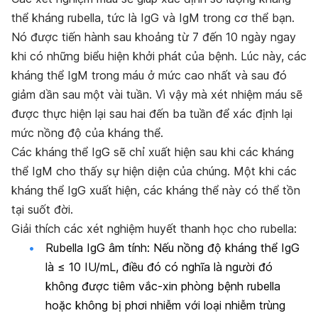
thể kháng rubella, tức là IgG và IgM trong cơ thể bạn.
Nó được tiến hành sau khoảng từ 7 đến 10 ngày ngay
khi có những biểu hiện khởi phát của bệnh. Lúc này, các
kháng thể IgM trong máu ở mức cao nhất và sau đó
giảm dần sau một vài tuần. Vì vậy mà xét nhiệm máu sẽ
được thực hiện lại sau hai đến ba tuần để xác định lại
mức nồng độ của kháng thể.
Các kháng thể IgG sẽ chỉ xuất hiện sau khi các kháng
thể IgM cho thấy sự hiện diện của chúng. Một khi các
kháng thể IgG xuất hiện, các kháng thể này có thể tồn
tại suốt đời.
Giải thích các xét nghiệm huyết thanh học cho rubella:
Rubella IgG âm tính: Nếu nồng độ kháng thể IgG
là ≤ 10 IU/mL, điều đó có nghĩa là người đó
không được tiêm vắc-xin phòng bệnh rubella
hoặc không bị phơi nhiễm với loại nhiễm trùng