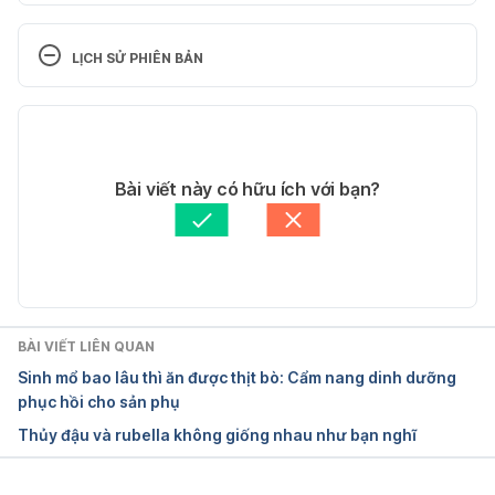
Rubella (German measles) in 
pregnancy                          
LỊCH SỬ PHIÊN BẢN
https://www.caringforkids.cps.ca/handouts/rubella_i
Phiên bản hiện tại
n_pregnancy
16/11/2021
Ngày truy cập 06/01/2020
Tác giả: 
Minh Phú
Bài viết này có hữu ích với bạn?
Tham vấn y khoa: 
Bác sĩ Nguyễn Thường Hanh
Rubella and Pregnancy
Cập nhật bởi: 
Hoàng Oanh Nguyễn
https://patient.info/doctor/rubella-and-pregnancy
Ngày truy cập 06/01/2020
BÀI VIẾT LIÊN QUAN
Sinh mổ bao lâu thì ăn được thịt bò: Cẩm nang dinh dưỡng
Why is it important to avoid rubella, or German 
phục hồi cho sản phụ
measles?
Thủy đậu và rubella không giống nhau như bạn nghĩ
https://www.medicalnewstoday.com/articles/1645