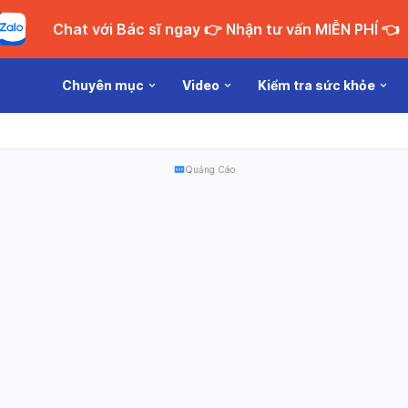
Chat với Bác sĩ ngay 👉 Nhận tư vấn MIỄN PHÍ 👈
Chuyên mục
Video
Kiểm tra sức khỏe
Quảng Cáo