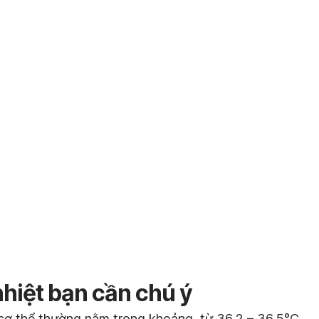
nhiệt bạn cần chú ý
ộ cơ thể thường nằm trong khoảng từ 36,2 – 36,5°C.