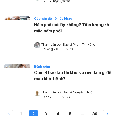
Hanh
•
10/03/2026
Các vấn đề hô hấp khác
Nấm phổi có lây không? Tiên lượng khi
mắc nấm phổi
Tham vấn bởi: 
Bác sĩ Phạm Thị Hồng 
Phượng
•
09/03/2026
Bệnh cúm
Cúm B bao lâu thì khỏi và nên làm gì để
mau khỏi bệnh?
Tham vấn bởi: 
Bác sĩ Nguyễn Thường 
Hanh
•
05/08/2024
1
2
3
4
5
...
39