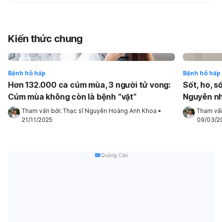
Kiến thức chung
Bệnh hô hấp
Bệnh hô hấp
Hơn 132.000 ca cúm mùa, 3 người tử vong:
Sốt, ho, s
Cúm mùa không còn là bệnh “vặt”
Nguyên nh
Tham vấn bởi: 
Thạc sĩ Nguyễn Hoàng Anh Khoa
•
Tham vấn
21/11/2025
09/03/2
Quảng Cáo