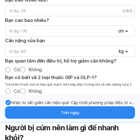
(năm)
Bạn cao bao nhiêu?
cm
Cân nặng của bạn
kg
Bạn quan tâm đến điều trị, hỗ trợ giảm cân không?
Có
Không
Bạn có biết về 2 loại thuốc GIP và GLP-1?
*Là nhóm thuốc mới có hiệu quả mạnh mẽ trong điều trị tăng cần và tiểu đường tuýp 2.
Có
Không
Nhận tư vấn giảm cân hiệu quả: Cập nhật phương pháp điều trị và
hỗ trợ từ chuyên gia qua email.
Tính ngay
Người bị cúm nên làm gì để nhanh
khỏi?