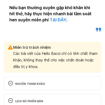
Nếu bạn thường xuyên gặp khó khăn khi
hít thở, hãy thực hiện nhanh bài tầm soát
hen suyễn miễn phí
TẠI ĐÂY
.
Miễn trừ trách nhiệm
Các bài viết của Hello Bacsi chỉ có tính chất tham
khảo, không thay thế cho việc chẩn đoán hoặc
điều trị y khoa.
NGUỒN THAM KHẢO
Influenza (Seasonal). https://www.who.int/news-
room/fact-sheets/detail/influenza-(seasonal). Ngày 
LỊCH SỬ PHIÊN BẢN
truy cập: 10/3/2026