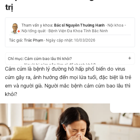
trị
Tham vấn y khoa:
Bác sĩ Nguyễn Thường Hanh
·
Nội khoa -
Nội tổng quát
·
Bệnh Viện Đa Khoa Tỉnh Bắc Ninh
Tác giả:
Trúc Phạm
·
Ngày cập nhật: 10/03/2026
Chỉ mục:
Cảm cúm bao lâu thì khỏi?
Người bị cúm nên làm gì để nhanh khỏi?
Cảm cúm là bệnh lý đường hô hấp phổ biến do virus
Khi nào nên gặp bác sĩ?
cúm gây ra, ảnh hưởng đến mọi lứa tuổi, đặc biệt là trẻ
Kết luận
em và người già. Người mắc bệnh cảm cúm bao lâu thì
khỏi?