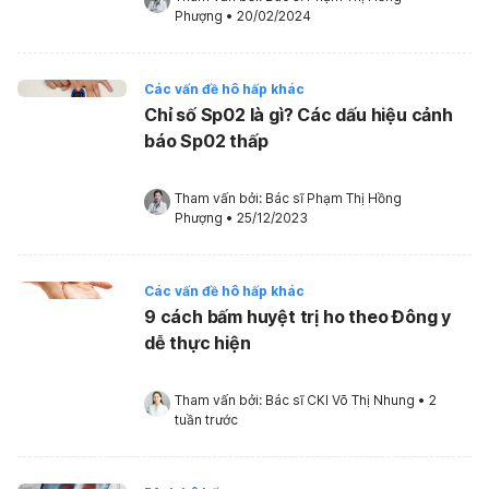
Phượng
•
20/02/2024
Các vấn đề hô hấp khác
Chỉ số Sp02 là gì? Các dấu hiệu cảnh
báo Sp02 thấp
Tham vấn bởi: 
Bác sĩ Phạm Thị Hồng 
Phượng
•
25/12/2023
Các vấn đề hô hấp khác
9 cách bấm huyệt trị ho theo Đông y
dễ thực hiện
Tham vấn bởi: 
Bác sĩ CKI Võ Thị Nhung
•
2 
tuần trước