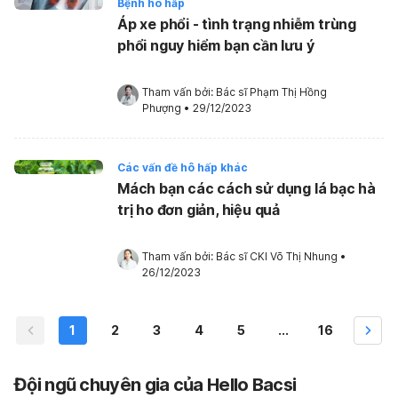
Bệnh hô hấp
Áp xe phổi - tình trạng nhiễm trùng
phổi nguy hiểm bạn cần lưu ý
Tham vấn bởi: 
Bác sĩ Phạm Thị Hồng 
Phượng
•
29/12/2023
Các vấn đề hô hấp khác
Mách bạn các cách sử dụng lá bạc hà
trị ho đơn giản, hiệu quả
Tham vấn bởi: 
Bác sĩ CKI Võ Thị Nhung
•
26/12/2023
1
2
3
4
5
...
16
Đội ngũ chuyên gia của Hello Bacsi