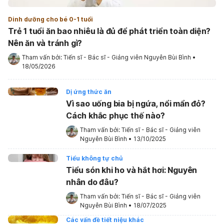
Dinh dưỡng cho bé 0-1 tuổi
Trẻ 1 tuổi ăn bao nhiêu là đủ để phát triển toàn diện?
Nên ăn và tránh gì?
Tham vấn bởi: 
Tiến sĩ - Bác sĩ - Giảng viên Nguyễn Bùi Bình
•
18/05/2026
Dị ứng thức ăn
Vì sao uống bia bị ngứa, nổi mẩn đỏ?
Cách khắc phục thế nào?
Tham vấn bởi: 
Tiến sĩ - Bác sĩ - Giảng viên 
Nguyễn Bùi Bình
•
13/10/2025
Tiểu không tự chủ
Tiểu són khi ho và hắt hơi: Nguyên
nhân do đâu?
Tham vấn bởi: 
Tiến sĩ - Bác sĩ - Giảng viên 
Nguyễn Bùi Bình
•
18/07/2025
Các vấn đề tiết niệu khác