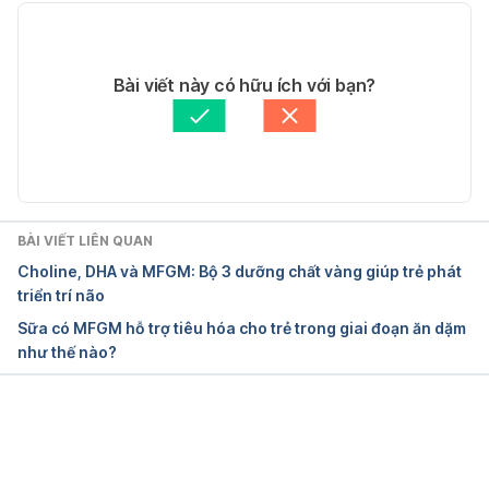
13/09/2017
Tác giả:
Tiến sĩ - Bác sĩ - Giảng viên Nguyễn Bùi Bình
Bài viết này có hữu ích với bạn?
Cập nhật bởi: 
Coco Thuy Bui
BÀI VIẾT LIÊN QUAN
Choline, DHA và MFGM: Bộ 3 dưỡng chất vàng giúp trẻ phát
triển trí não
Sữa có MFGM hỗ trợ tiêu hóa cho trẻ trong giai đoạn ăn dặm
như thế nào?
Đang tải....