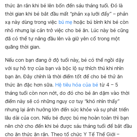
thức ăn rắn khi bé lên bốn đến sáu tháng tuổi. Đó là
thời gian khi bé bắt đầu mất “phản xạ lưỡi đẩy” – phản
xạ này dùng trong việc
bú mẹ
hoặc bú bình khi bé còn
nhỏ nhưng lại cản trở việc cho bé ăn. Lúc này bé cũng
đã có thể tự nâng đầu lên và giữ yên cổ trong một
quãng thời gian.
Nếu con bạn đang ở độ tuổi này, bé có thể ngồi dậy
với sự hỗ trợ của bạn và bộc lộ sự thích thú khi nhìn
bạn ăn. Đây chính là thời điểm tốt để cho bé thử ăn
thức ăn đặc hơn sữa.
Hệ tiêu hóa của bé
từ 4 – 5
tháng tuổi còn non nớt, do đó cho bé ăn dặm vào thời
điểm này sẽ có những nguy cơ tuy “khó nhìn thấy”
nhưng lại ảnh hưởng lớn đến sức khỏe và sự phát triển
lâu dài của con. Nếu bé được bú mẹ hoàn toàn thì bạn
nên chờ cho đến khi bé được sáu tháng tuổi để bắt đầu
cho ăn thức ăn rắn. Theo tổ chức Y Tế Thế Giới –