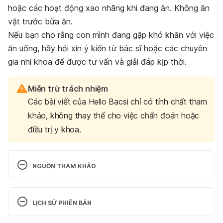
hoặc các hoạt động xao nhãng khi đang ăn. Không ăn
vặt trước bữa ăn.
Nếu bạn cho rằng con mình đang gặp khó khăn với việc
ăn uống, hãy hỏi xin ý kiến từ bác sĩ hoặc các chuyên
gia nhi khoa để được tư vấn và giải đáp kịp thời.
Miễn trừ trách nhiệm
Các bài viết của Hello Bacsi chỉ có tính chất tham
khảo, không thay thế cho việc chẩn đoán hoặc
điều trị y khoa.
NGUỒN THAM KHẢO
Feeding Baby: 8 Eating Milestones. 
http://www.webmd.com/parenting/baby/baby-
LỊCH SỬ PHIÊN BẢN
food-nutrition-9/baby-food-milestones   Ngày truy 
cập 12/05/2015
Phiên bản hiện tại