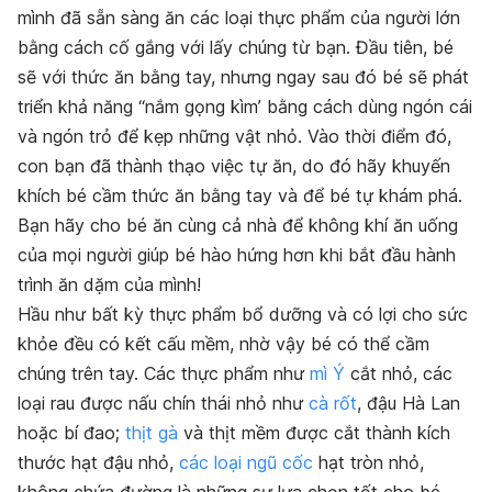
mình đã sẵn sàng ăn các loại thực phẩm của người lớn
bằng cách cố gắng với lấy chúng từ bạn. Đầu tiên, bé
sẽ với thức ăn bằng tay, nhưng ngay sau đó bé sẽ phát
triển khả năng “nắm gọng kìm’ bằng cách dùng ngón cái
và ngón trỏ để kẹp những vật nhỏ. Vào thời điểm đó,
con bạn đã thành thạo việc tự ăn, do đó hãy khuyến
khích bé cầm thức ăn bằng tay và để bé tự khám phá.
Bạn hãy cho bé ăn cùng cả nhà để không khí ăn uống
của mọi người giúp bé hào hứng hơn khi bắt đầu hành
trình ăn dặm của mình!
Hầu như bất kỳ thực phẩm bổ dưỡng và có lợi cho sức
khỏe đều có kết cấu mềm, nhờ vậy bé có thể cầm
chúng trên tay. Các thực phẩm như
mì Ý
cắt nhỏ, các
loại rau được nấu chín thái nhỏ như
cà rốt
, đậu Hà Lan
hoặc bí đao;
thịt gà
và thịt mềm được cắt thành kích
thước hạt đậu nhỏ,
các loại ngũ cốc
hạt tròn nhỏ,