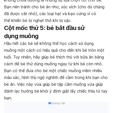
không chứa đường là những sự lựa chọn tốt cho bé.
Bạn nên tránh cho bé ăn nho, xúc xích (cho dù chúng
đã được cắt nhỏ), các loại hạt và kẹo cứng vì có
thể khiến bé bị nghẹt thở khi bị sặc.
Cột mốc thứ 5: bé bắt đầu sử
dụng muỗng
Hầu hết các bé sẽ không thể học cách sử dụng
muỗng một cách có hiệu quả cho đến khi bé tròn một
tuổi. Tuy nhiên, hãy giúp bé thích thú với bữa ăn bằng
cách để bé thử dùng muỗng ngay từ khi bé còn nhỏ.
Bạn có thể đưa cho bé một chiếc muỗng mềm nhiều
màu sắc, hình thù ngộ nghĩnh để cầm trong khi bạn cho
bé ăn. Việc này vừa giúp bé tập cầm muỗng vừa giúp
đánh lạc hướng bé khỏi ý định giật lấy chiếc thìa từ tay
bạn.
Quảng Cáo