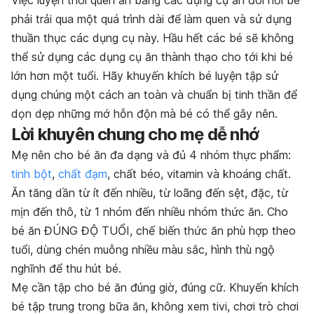
Việc luyện thói quen ăn bằng các dụng cụ ăn đòi hỏi bé
phải trải qua một quá trình dài để làm quen và sử dụng
thuần thục các dụng cụ này. Hầu hết các bé sẽ không
thể sử dụng các dụng cụ ăn thành thạo cho tới khi bé
lớn hơn một tuổi. Hãy khuyến khích bé luyện tập sử
dụng chúng một cách an toàn và chuẩn bị tinh thần để
dọn dẹp những mớ hỗn độn mà bé có thể gây nên.
Lời khuyên chung cho mẹ dễ nhớ
Mẹ nên cho bé ăn đa dạng và đủ 4 nhóm thực phẩm:
tinh bột
,
chất đạm
, chất béo, vitamin và khoáng chất.
Ăn tăng dần từ ít đến nhiều, từ loãng đến sệt, đặc, từ
mịn đến thô, từ 1 nhóm đến nhiều nhóm thức ăn. Cho
bé ăn ĐÚNG ĐỘ TUỔI, chế biến thức ăn phù hợp theo
tuổi, dùng chén muỗng nhiều màu sắc, hình thù ngộ
nghĩnh để thu hút bé.
Mẹ cần tập cho bé ăn đúng giờ, đúng cữ. Khuyến khích
bé tập trung trong bữa ăn, không xem tivi, chơi trò chơi