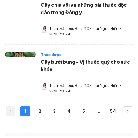
Cây chìa vôi và những bài thuốc độc
đáo trong Đông y
Tham vấn bởi: 
Bác sĩ CKI Lai Ngọc Hiền
•
25/03/2024
Thảo dược
Cây bưởi bung - Vị thuốc quý cho sức
khỏe
Tham vấn bởi: 
Bác sĩ CKI Lai Ngọc Hiền
•
27/03/2024
1
2
3
4
5
...
54