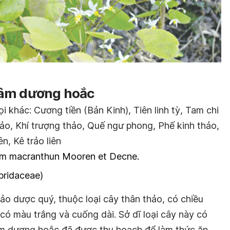
dâm dương hoắc
khác: Cương tiền (Bản Kinh), Tiên linh tỳ, Tam chi
ảo, Khí trượng thảo, Quế ngư phong, Phế kinh thảo,
n, Kê trảo liên
m macranthun Mooren et Decne.
bridaceae)
ảo dược quý, thuộc loại cây thân thảo, có chiều
có màu trắng và cuống dài. Sở dĩ loại cây này có
dâm dương hoắc đã được thu hoạch để làm thức ăn