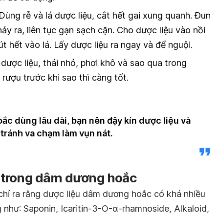
ùng rễ và lá dược liệu, cắt hết gai xung quanh. Đun
ảy ra, liên tục gạn sạch cặn. Cho dược liệu vào nồi
t hết vào lá. Lấy dược liệu ra ngay và để nguội.
 dược liệu, thái nhỏ, phơi khô và sao qua trong
ượu trước khi sao thì càng tốt.
c dùng lâu dài, bạn nên đậy kín dược liệu và
 tránh va chạm làm vụn nát.
 trong dâm dương hoắc
 chỉ ra rằng dược liệu dâm dương hoắc có khá nhiều
như: Saponin, Icaritin-3-O-α-rhamnoside, Alkaloid,