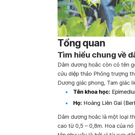
Tổng quan
Tìm hiểu chung về 
Dâm dương hoắc còn có tên gọi 
cửu diệp thảo Phỏng trượng th
Dương giác phong, Tam giác liê
Tên khoa học:
Epimediu
Họ:
Hoàng Liên Gai (Ber
Dâm dương hoắc là một loại th
cao từ 0,5 – 0,8m. Hoa của nó 
tên như vậy là bởi vì từ xưa 