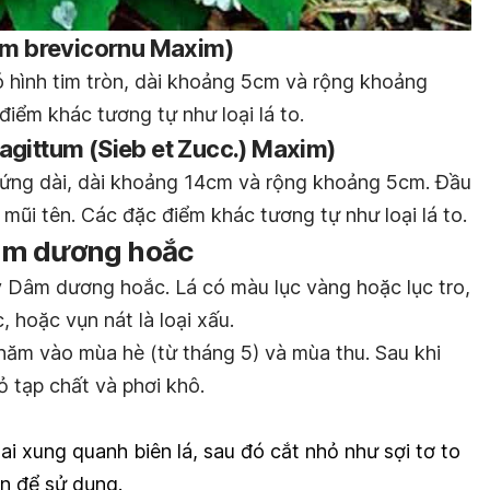
ium brevicornu Maxim)
 hình tim tròn, dài khoảng 5cm và rộng khoảng
điểm khác tương tự như loại lá to.
agittum (Sieb et Zucc.) Maxim)
trứng dài, dài khoảng 14cm và rộng khoảng 5cm. Đầu
h mũi tên. Các đặc điểm khác tương tự như loại lá to.
âm dương hoắc
y Dâm dương hoắc. Lá có màu lục vàng hoặc lục tro,
, hoặc vụn nát là loại xấu.
 năm vào mùa hè (từ tháng 5) và mùa thu. Sau khi
bỏ tạp chất và phơi khô.
i xung quanh biên lá, sau đó cắt nhỏ như sợi tơ to
n để sử dụng.