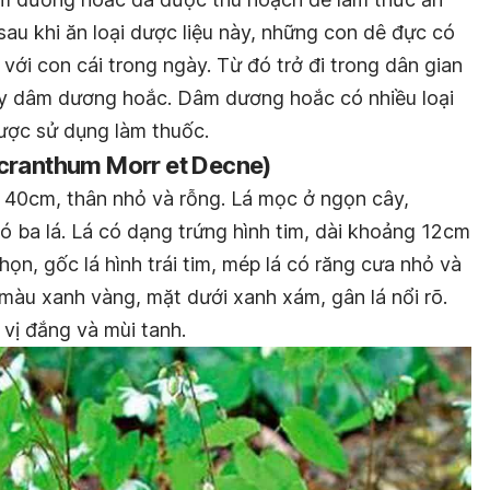
sau khi ăn loại dược liệu này, những con dê đực có
 với con cái trong ngày. Từ đó trở đi trong dân gian
ây dâm dương hoắc. Dâm dương hoắc có nhiều loại
ược sử dụng làm thuốc.
acranthum Morr et Decne)
 40cm, thân nhỏ và rỗng. Lá mọc ở ngọn cây,
ó ba lá. Lá có dạng trứng hình tim, dài khoảng 12cm
ọn, gốc lá hình trái tim, mép lá có răng cưa nhỏ và
 màu xanh vàng, mặt dưới xanh xám, gân lá nổi rõ.
vị đắng và mùi tanh.