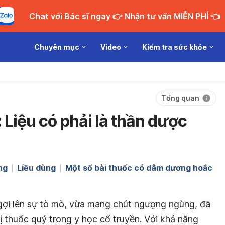
Chat với Bác sĩ ngay 👉 Nhận tư vấn MIỄN PHÍ 👈
Chuyên mục
Video
Kiểm tra sức khỏe
Tổng quan
Liệu có phải là thần dược
ng
Liều dùng
Một số bài thuốc có dâm dương hoắc
gợi lên sự tò mò, vừa mang chút ngượng ngùng, đã
ị thuốc quý trong y học cổ truyền. Với khả năng