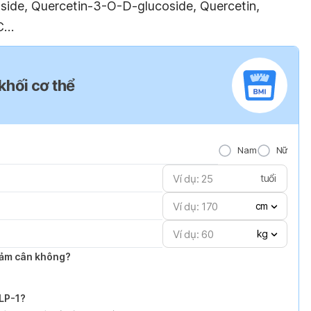
side, Quercetin-3-O-D-glucoside, Quercetin,
 C…
 khối cơ thể
Nam
Nữ
tuổi
cm
kg
giảm cân không?
GLP-1?