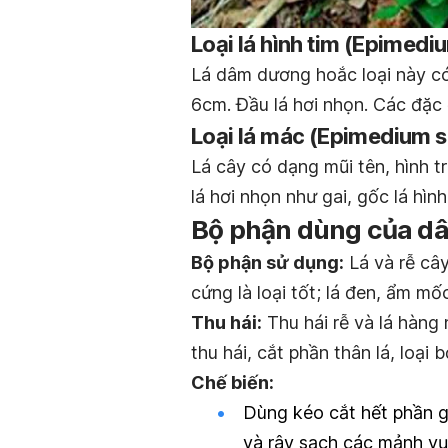
Loại lá hình tim (Epimed
Lá dâm dương hoắc loại này có
6cm. Đầu lá hơi nhọn. Các đặc 
Loại lá mác (Epimedium s
Lá cây có dạng mũi tên, hình 
lá hơi nhọn như gai, gốc lá hìn
Bộ phận dùng của d
Bộ phận sử dụng:
Lá và rễ câ
cứng là loại tốt; lá đen, ẩm mốc
Thu hái:
Thu hái rễ và lá hàng
thu hái, cắt phần thân lá, loại 
Chế biến:
Dùng kéo cắt hết phần ga
và rây sạch các mảnh vụ