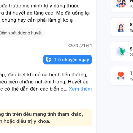
N
bữa trước mẹ mình tự ý dừng thuốc 
1
 thì huyết áp tăng cao. Mẹ đã uống lại 
 chứng hay cần phải làm gì ko ạ
S
1
Kiểm soát đường huyết
33
1
1
S
2
Trò chuyện ngay
T
p, đặc biệt khi có cả bệnh tiểu đường,
1
hiều biến chứng nghiêm trọng. Huyết áp
ốc có thể dẫn đến các biến cố tim mạch
...
Xem thêm
Đây là việc quan trọng nhất. Mẹ bạn
g tin trên đều mang tính tham khảo,
, đánh giá tình trạng huyết áp và đường
 hoặc điều trị y khoa.
y cơ biến chứng có thể đã xảy ra do việc
phác đồ điều trị phù hợp.