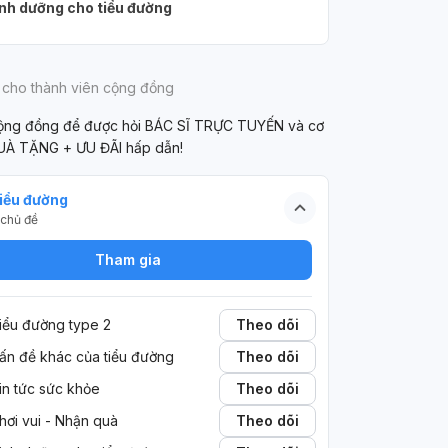
nh dưỡng cho tiểu đường
 cho thành viên cộng đồng
cộng đồng để được hỏi BÁC SĨ TRỰC TUYẾN và cơ
UÀ TẶNG + ƯU ĐÃI hấp dẫn!
iểu đường
chủ đề
Tham gia
iểu đường type 2
Theo dõi
ấn đề khác của tiểu đường
Theo dõi
in tức sức khỏe
Theo dõi
hơi vui - Nhận quà
Theo dõi