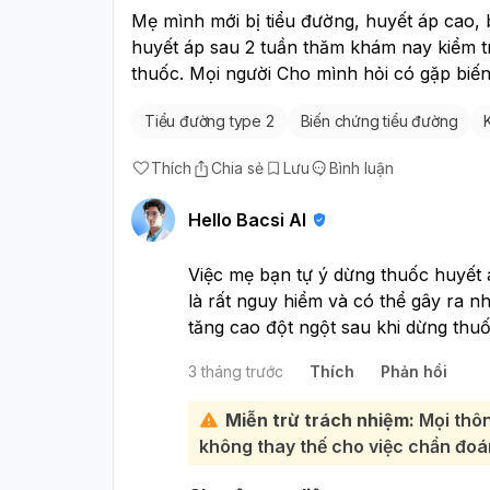
Mẹ mình mới bị tiểu đường, huyết áp cao, 
huyết áp sau 2 tuần thăm khám nay kiểm tra
thuốc. Mọi người Cho mình hỏi có gặp biến
Tiểu đường type 2
Biến chứng tiểu đường
Thích
Chia sẻ
Lưu
Bình luận
Hello Bacsi AI
Việc mẹ bạn tự ý dừng thuốc huyết á
là rất nguy hiểm và có thể gây ra n
tăng cao đột ngột sau khi dừng thu
cấp tính:
3 tháng trước
Thích
Phản hồi
Những điều cần làm ngay:
Khám bác sĩ càng sớm càng tốt:
Miễn trừ trách nhiệm:
Mọi thôn
cần được bác sĩ kiểm tra tổng thể
không thay thế cho việc chẩn đoán
huyết hiện tại, cũng như các ngu
dừng thuốc. Bác sĩ sẽ điều chỉnh 