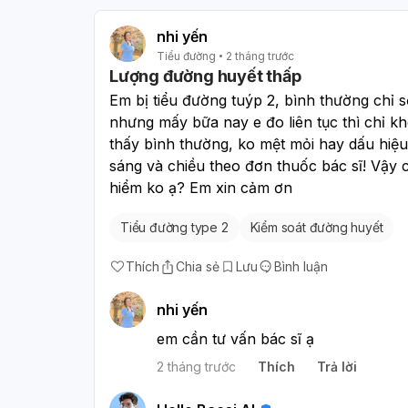
đang nguy hiểm ko ạ? Em xin cảm ơn
nhi yến
Tiểu đường
2 tháng trước
Lượng đường huyết thấp
Em bị tiểu đường tuýp 2, bình thường chỉ 
nhưng mấy bữa nay e đo liên tục thì chỉ k
thấy bình thường, ko mệt mỏi hay dấu hiệ
sáng và chiều theo đơn thuốc bác sĩ! Vậy 
hiểm ko ạ? Em xin cảm ơn
Tiểu đường type 2
Kiểm soát đường huyết
Thích
Chia sẻ
Lưu
Bình luận
nhi yến
em cần tư vấn bác sĩ ạ
2 tháng trước
Thích
Trả lời