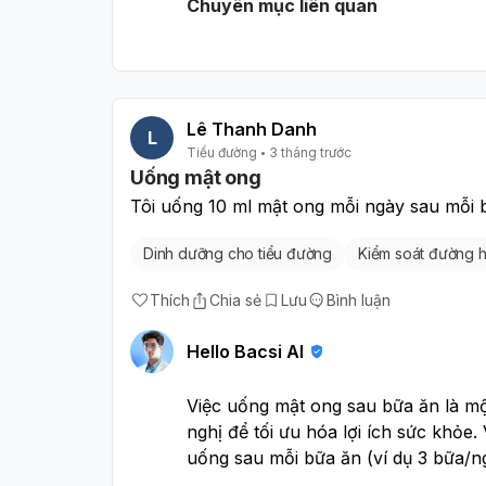
Chuyên mục liên quan
Tuyệt đối tuân thủ chỉ định của 
liều lượng bất kỳ loại thuốc nào,
đường. Việc điều trị cần được duy t
Theo dõi huyết áp và đường huyế
ngày để cung cấp thông tin cho b
Lê Thanh Danh
L
Biến chứng tim mạch:
Huyết áp t
Tiểu đường
3 tháng trước
Uống mật ong
các biến cố như đột quỵ, nhồi má
mắt. Nguy cơ này càng cao hơn ở
Tôi uống 10 ml mật ong mỗi ngày sau mỗi
Biến chứng tiểu đường:
Việc khô
Dinh dưỡng cho tiểu đường
Kiểm soát đường 
hưởng đến việc kiểm soát đường 
của tiểu đường như tổn thương th
Thích
Chia sẻ
Lưu
Bình luận
cho mẹ bạn:
Chế độ ăn uống lành mạnh:
Hạn c
Hello Bacsi AI
bão hòa. Tăng cường rau xanh, tr
Chia nhỏ bữa ăn để ổn định đườn
Việc uống mật ong sau bữa ăn là m
Vận động thể chất đều đặn:
Tập 
nghị để tối ưu hóa lợi ích sức khỏe.
khỏe như đi bộ 30 phút mỗi ngày
uống sau mỗi bữa ăn (ví dụ 3 bữa/ng
Kiểm soát cân nặng:
Duy trì cân 
là khoảng 30ml mỗi ngày. Lượng này