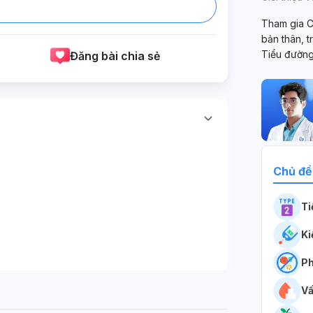
Tham gia C
bản thân, 
Tiểu đườn
Đăng bài chia sẻ
Chủ đề
Ti
Ki
Ph
Vấ