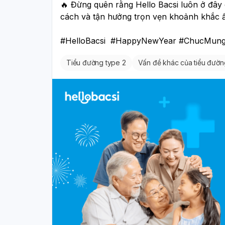
🔥 Đừng quên rằng Hello Bacsi luôn ở đây c
cách và tận hưởng trọn vẹn khoảnh khắc â
#HelloBacsi  #HappyNewYear #ChucMun
Tiểu đường type 2
Vấn đề khác của tiểu đườn