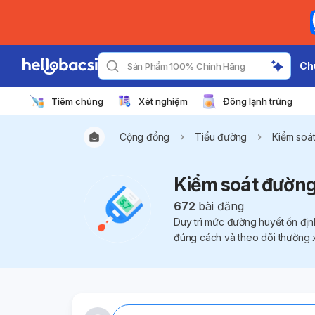
Ch
Sản Phẩm 100% Chính Hãng
Tiêm chủng
Xét nghiệm
Đông lạnh trứng
Cộng đồng
Tiểu đường
Kiểm soá
Kiểm soát đường
672
bài đăng
Duy trì mức đường huyết ổn định
đúng cách và theo dõi thường x