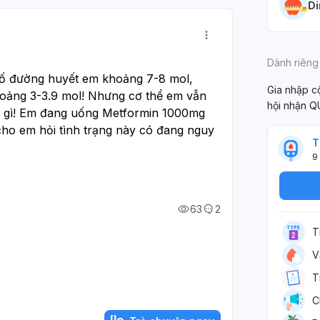
Di
Dành riêng
số đường huyết em khoảng 7-8 mol, 
Gia nhập 
hoảng 3-3.9 mol! Nhưng cơ thể em vẫn 
hội nhận Q
u gì! Em đang uống Metformin 1000mg 
cho em hỏi tình trạng này có đang nguy 
T
9
63
2
T
V
T
C