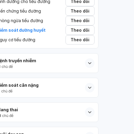
inh dưỡng cho tiểu đường
Theo dõi
iến chứng tiểu đường
Theo dõi
hòng ngừa tiểu đường
Theo dõi
iểm soát đường huyết
Theo dõi
guy cơ tiểu đường
Theo dõi
ệnh truyền nhiễm
3
chủ đề
iểm soát cân nặng
5
chủ đề
ang thai
3
chủ đề