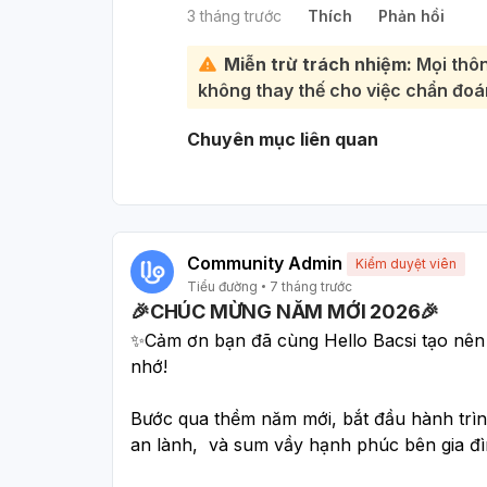
và đường huyết.
3 tháng trước
Thích
Phản hồi
là 5 muỗng mật ong mỗi ngày (tươn
Tái khám định kỳ:
Để bác sĩ theo 
Mật ong cung cấp năng lượng, vitami
thuốc và phát hiện sớm các biến
Miễn trừ trách nhiệm:
Mọi thôn
hóa và tăng cường sức đề kháng. Tu
bác sĩ ngay để được tư vấn và điề
không thay thế cho việc chẩn đoán
số đường huyết cao. Việc lạm dụng 
nhất.
trong người và ảnh hưởng đến sức 
Chuyên mục liên quan
dõi cơ thể và không nên quá phụ t
chất, nên pha mật ong với nước ấm
Community Admin
Kiểm duyệt viên
Tiểu đường
7 tháng trước
🎉CHÚC MỪNG NĂM MỚI 2026🎉
✨Cảm ơn bạn đã cùng Hello Bacsi tạo nên 
nhớ!
Bước qua thềm năm mới, bắt đầu hành trìn
an lành,  và sum vầy hạnh phúc bên gia đi