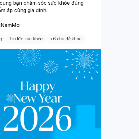
ùng bạn chăm sóc sức khỏe đúng 
́m áp cùng gia đình. 
gNamMoi 
g
Tin tức sức khỏe
+
6 chủ đề khác