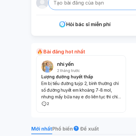
Tạo bài đăng của bạn
Hỏi bác sĩ miễn phí
Bài đăng hot nhất
nhi yến
2 tháng trước
Lượng đường huyết thấp
Em bị tiểu đường tuýp 2, bình thường chỉ
số đường huyết em khoảng 7-8 mol,
nhưng mấy bữa nay e đo liên tục thì chỉ
khoảng 3-3.9 mol! Nhưng cơ thể em vẫn
2
thấy bình thường, ko mệt mỏi hay dấu
hiệu gì! Em đang uống Metformin
1000mg sáng và chiều theo đơn thuốc
Mới nhất
Phổ biến
Đề xuất
bác sĩ! Vậy cho em hỏi tình trạng này có