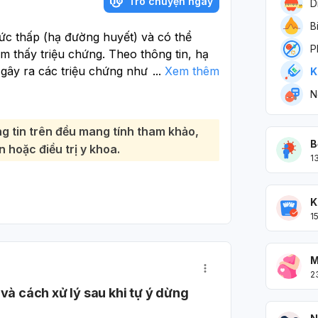
Trò chuyện ngay
D
B
ức thấp (hạ đường huyết) và có thể
P
m thấy triệu chứng. Theo thông tin, hạ
gây ra các triệu chứng như run rẩy, lo
...
Xem thêm
K
thể dẫn đến hôn mê hoặc tử vong:
N
mg hai lần mỗi ngày và đường huyết đột
 xem xét kỹ lưỡng. Mặc dù Metformin
g tin trên đều mang tính tham khảo,
sự sụt giảm đáng kể như vậy cần được
B
 hoặc điều trị y khoa.
 ngay với bác sĩ điều trị để được tư vấn
1
hoặc phác đồ điều trị nếu cần thiết. Bác
tổng thể của bạn, chế độ ăn uống, hoạt
K
có thể ảnh hưởng đến đường huyết để
1
 điều chỉnh liều thuốc. Tiếp tục theo
 hướng dẫn của bác sĩ.
M
2
và cách xử lý sau khi tự ý dừng