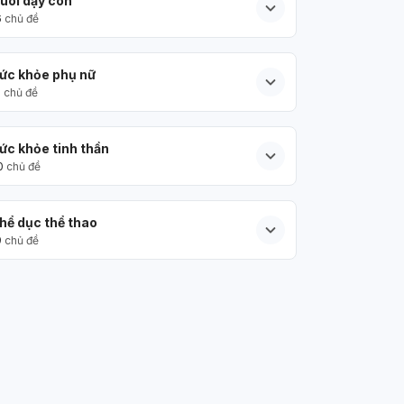
uôi dạy con
6
chủ đề
ức khỏe phụ nữ
5
chủ đề
ức khỏe tinh thần
0
chủ đề
hể dục thể thao
9
chủ đề