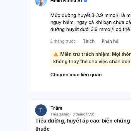
Hello Bacsi AI
Mức đường huyết 3-3.9 mmol/l là m
nguy hiểm, ngay cả khi bạn chưa cả
đường huyết dưới 3.9 mmol/l có thể 
âu và nếu không xử lý kịp thời có 
2 tháng trước
Thích
Phản hồi
Việc bạn đang dùng Metformin 1000
ngột giảm xuống mức này cần được
Miễn trừ trách nhiệm:
Mọi thôn
giúp giảm đường huyết, nhưng một 
không thay thế cho việc chẩn đoán
đánh giá bởi bác sĩ. Bạn nên liên hệ
và điều chỉnh liều thuốc Metformin 
Chuyên mục liên quan
sĩ sẽ đánh giá tình trạng sức khỏe 
động thể chất và các yếu tố khác 
đảm bảo an toàn cho bạn. Không tự ý
dõi đường huyết thường xuyên theo
Trâm
T
Tiểu đường
3 tháng trước
Tiểu đường, huyết áp cao: biến chứng 
thuốc