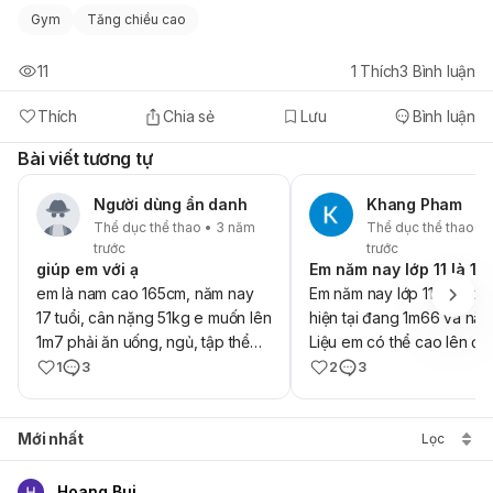
Gym
Tăng chiều cao
11
1
Thích
3
Bình luận
Thích
Chia sẻ
Lưu
Bình luận
Bài viết tương tự
Người dùng ẩn danh
Khang Pham
Thể dục thể thao • 3 năm
Thể dục thể thao •
trước
trước
giúp em với ạ
Em năm nay lớp 11 là 17 
em là nam cao 165cm, năm nay
Em năm nay lớp 11 là 17 tuổ
17 tuổi, cân nặng 51kg e muốn lên
hiện tại đang 1m66 và nặn
1m7 phải ăn uống, ngủ, tập thể
Liệu em có thể cao lên đ
dục như nào ạ
không ạ
1
3
2
3
Mới nhất
Lọc
Hoang Bui