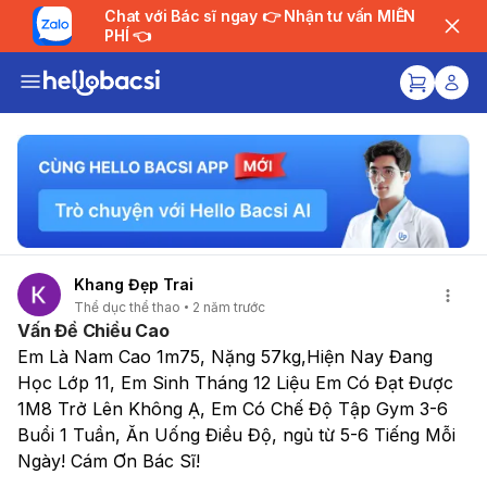
Chat với Bác sĩ ngay 👉 Nhận tư vấn MIỄN
PHÍ 👈
Khang Đẹp Trai
Thể dục thể thao
2 năm trước
Vấn Đề Chiều Cao
Em Là Nam Cao 1m75, Nặng 57kg,Hiện Nay Đang 
Học Lớp 11, Em Sinh Tháng 12 Liệu Em Có Đạt Được 
1M8 Trở Lên Không Ạ, Em Có Chế Độ Tập Gym 3-6 
Buổi 1 Tuần, Ăn Uống Điều Độ, ngủ từ 5-6 Tiếng Mỗi 
Ngày! Cám Ơn Bác Sĩ!