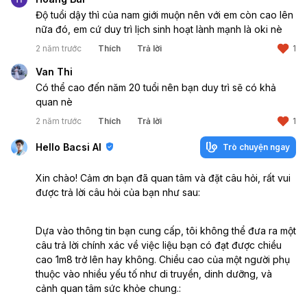
Độ tuổi dậy thì của nam giới muộn nên với em còn cao lên 
nữa đó, em cứ duy trì lịch sinh hoạt lành mạnh là oki nè
2 năm trước
Thích
Trả lời
1
Van Thi
Có thể cao đến năm 20 tuổi nên bạn duy trì sẽ có khả 
quan nè
2 năm trước
Thích
Trả lời
1
Hello Bacsi AI
Trò chuyện ngay
Xin chào! Cảm ơn bạn đã quan tâm và đặt câu hỏi, rất vui
được trả lời câu hỏi của bạn như sau:
Dựa vào thông tin bạn cung cấp, tôi không thể đưa ra một
câu trả lời chính xác về việc liệu bạn có đạt được chiều
cao 1m8 trở lên hay không. Chiều cao của một người phụ
thuộc vào nhiều yếu tố như di truyền, dinh dưỡng, và
cảnh quan tâm sức khỏe chung.: