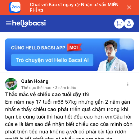
Chat với Bác sĩ ngay 👉 Nhận tư vấn MIỄN
PHÍ 👈
Quân Hoàng
Thể dục thể thao
3 năm trước
Thắc mắc về chiều cao tuổi dậy thì
Em năm nay 17 tuổi m68 57kg nhưng gần 2 năm gần 
nhất e thấy chiều cao phát triển quá chậm trong khi 
bạn bè cùng tuổi thì hầu hết đều cao hơn em.Câu hỏi 
của e là làm sao để nhận biết chiều cao của mình còn 
phát triển tiếp nữa không ạ.với có phải bài tập rướn 
người là tốt nhất cho ot chiều cao.em cảm ơn