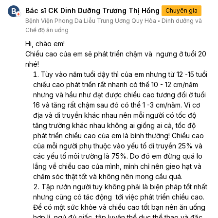
tập đều mỗi ngày thì chiều cao
B
Bác sĩ CK Dinh Dưỡng Trương Thị Hồng
Chuyên gia
có cải thiện không ạ chứ mỗi
Bệnh Viện Phong Da Liễu Trung Ương Quy Hòa
Dinh dưỡng và
Chế độ ăn uống
ngày e đều đo chiều cao,nằm
ngủ thẳng người,ngủ đủ giấc.
Hi, chào em!
Chiều cao của em sẽ phát triển chậm và  ngưng ở tuổi 20 
nhé! 
Tùy vào năm tuổi dậy thì của em nhưng từ 12 -15 tuổi 
chiều cao phát triển rất nhanh có thể 10 - 12 cm/năm 
nhưng và hầu như đạt được chiều cao tương đối ở tuổi 
16 và tăng rất chậm sau đó có thể 1 -3 cm/năm. Vì cơ 
địa và di truyền khác nhau nên mỗi người có tốc độ 
tăng trưởng khác nhau không ai giống ai cả, tốc độ 
phát triển chiều cao của em là bình thường! Chiều cao 
của mỗi người phụ thuộc vào yếu tố di truyền 25% và 
các yếu tố môi trường là 75%. Do đó em đừng quá lo 
lắng về chiều cao của mình, mình chỉ nên gieo hạt và 
chăm sóc thật tốt và không nên mong cầu quá.
Tập rướn người tuy không phải là biện pháp tốt nhất 
nhưng cũng có tác động  tới việc phát triển chiều cao. 
Để có một sức khỏe và chiều cao tốt bạn nên ăn uống 
hợp lí, ngủ đủ giấc, tập luyện thể dục thể thao và đặc 