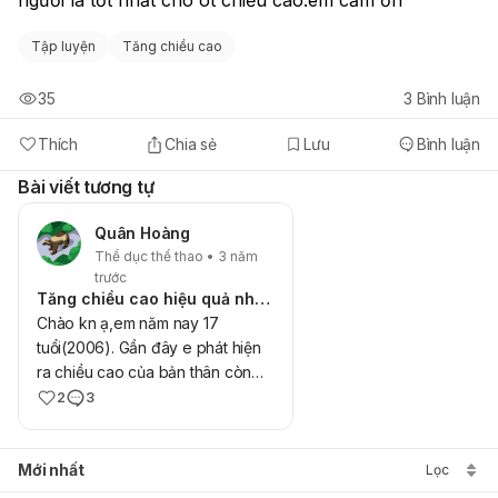
Tập luyện
Tăng chiều cao
35
3
Bình luận
Thích
Chia sẻ
Lưu
Bình luận
Bài viết tương tự
Quân Hoàng
Thể dục thể thao • 3 năm
trước
Tăng chiều cao hiệu quả nhanh chóng độ tuổi 17
Chào kn ạ,em năm nay 17
tuổi(2006). Gần đây e phát hiện
ra chiều cao của bản thân còn
hơi thấp 1m68 -57kgnên muốn
2
3
tăng chiều cao hiệu quả trong
giai đoạn cuối giậy thì.gần đây e
Mới nhất
tập các bài tập tư thế phát triển
Lọc
chiều cao và squat,bật nhảy...e