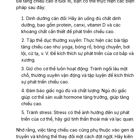
Để tăng chiều cao ở tuổi 16, bạn có thể thực hiện các biện
pháp sau đây:
Dinh dưỡng cân đối: Hãy ăn uống đủ chất dinh
dưỡng, bao gồm protein, canxi, vitamin D và các
khoáng chất cần thiết để phát triển chiều cao.
Tập thể dục thường xuyên: Thực hiện các bài tập
tăng chiều cao như yoga, bóng rổ, bóng chuyền, bơi
lội, cử tạ, v. V. Để kích thích sự phát triển của cơ bắp và
xương.
Giữ cho cơ thể luôn hoạt động: Tránh ngồi lâu một
chỗ, thường xuyên vận động và tập luyện để kích thích
sự phát triển chiều cao.
Đảm bảo giấc ngủ đủ và chất lượng: Ngủ đủ giấc
giúp cơ thể sản xuất hormone tăng trưởng, giúp tăng
chiều cao.
Tránh stress: Stress có thể ảnh hưởng đến sự phát
triển của cơ thể, hãy giữ tinh thần thoải mái và lạc quan.
Nhớ rằng, việc tăng chiều cao cũng phụ thuộc vào gen di
truyền và không thể thay đổi một cách đột ngột. Hãy kiên