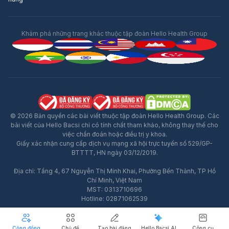
Khám phá những trang khác thuộc tập đoàn Hello Health Group
© 2026 Bản quyền các bài viết thuộc tập đoàn Hello Health Group. Các
bài viết của Hello Bacsi chỉ có tính chất tham khảo, không thay thế cho
việc chẩn đoán hoặc điều trị y khoa.
Giấy xác nhận cung cấp dịch vụ mạng xã hội trực tuyến số 529/GP-
BTTTT, HN ngày 03/12/2019.
Địa chỉ: Tầng 4, 67 Nguyễn Thị Minh Khai, Phường Bến Thành, TP Hồ
Chí Minh, Việt Nam
MST: 0313710696
Hotline: 02871062539
Cộng đồng
Chủ đề
Tạo bài đăng
Hello Bacsi AI
Công cụ