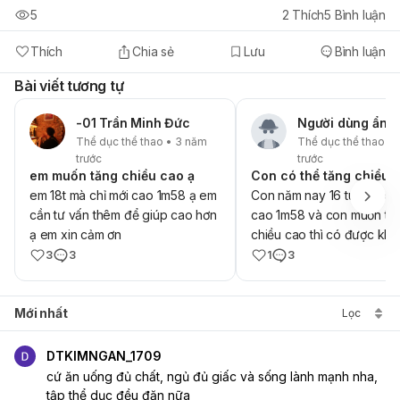
5
2
Thích
5
Bình luận
Thích
Chia sẻ
Lưu
Bình luận
Bài viết tương tự
-01 Trần Minh Đức
Người dùng ẩn 
Thể dục thể thao • 3 năm
Thể dục thể thao •
trước
trước
em muốn tăng chiều cao ạ
em 18t mà chỉ mới cao 1m58 ạ em
Con năm nay 16 tuổi ,con 
cần tư vấn thêm để giúp cao hơn
cao 1m58 và con muốn tă
ạ em xin cảm ơn
chiều cao thì có được kh
giải pháp thế nào ạ ,nhìn
3
3
1
3
mà con tự tí lắm
Mới nhất
Lọc
DTKIMNGAN_1709
cứ ăn uống đủ chất, ngủ đủ giấc và sống lành mạnh nha, 
tập thể dục đều đặn nữa