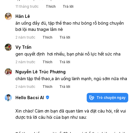
11 tháng trước
Thích
Trả lời
Hân Lê
ăn uống đầy đủ, tập thể thao như bóng rỗ bóng chuyền 
bơi lội mau tnagw lắm nè
2 năm trước
Thích
Trả lời
Vy Trần
gen quyết định  hơi nhiều, bạn phải nỗ lực hết sức nha
2 năm trước
Thích
Trả lời
Nguyễn Lê Trúc Phương
chăm tập thể thao,a ăn uống lành mạnh, ngủ sớm nữa nha
2 năm trước
Thích
Trả lời
Hello Bacsi AI
Trò chuyện ngay
Xin chào! Cảm ơn bạn đã quan tâm và đặt câu hỏi, rất vui
được trả lời câu hỏi của bạn như sau: