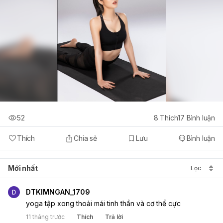
52
8
Thích
17
Bình luận
Thích
Chia sẻ
Lưu
Bình luận
Mới nhất
Lọc
DTKIMNGAN_1709
yoga tập xong thoải mái tinh thần và cơ thể cực
11 tháng trước
Thích
Trả lời