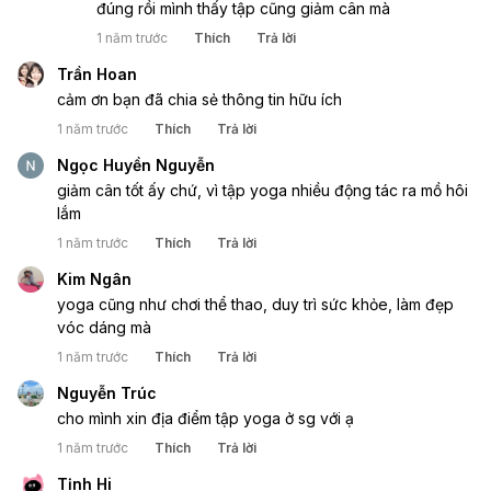
đúng rồi mình thấy tập cũng giảm cân mà
1 năm trước
Thích
Trả lời
Trần Hoan
cảm ơn bạn đã chia sẻ thông tin hữu ích 
1 năm trước
Thích
Trả lời
Ngọc Huyền Nguyễn
giảm cân tốt ấy chứ, vì tập yoga nhiều động tác ra mồ hôi 
lắm 
1 năm trước
Thích
Trả lời
Kim Ngân
yoga cũng như chơi thể thao, duy trì sức khỏe, làm đẹp 
vóc dáng mà
1 năm trước
Thích
Trả lời
Nguyễn Trúc
cho mình xin địa điểm tập yoga ở sg với ạ
1 năm trước
Thích
Trả lời
Tịnh Hi