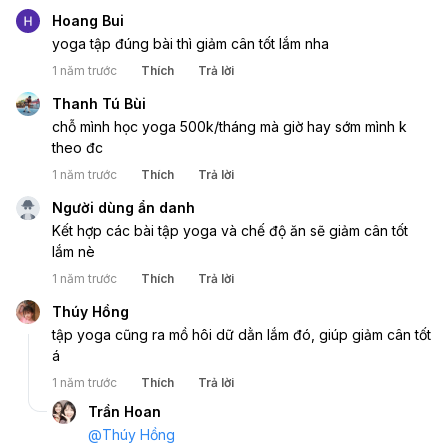
Hoang Bui
yoga tập đúng bài thì giảm cân tốt lắm nha 
1 năm trước
Thích
Trả lời
Thanh Tú Bùi
chỗ mình học yoga 500k/tháng mà giờ hay sớm mình k 
theo đc 
1 năm trước
Thích
Trả lời
Người dùng ẩn danh
Kết hợp các bài tập yoga và chế độ ăn sẽ giảm cân tốt 
lắm nè
1 năm trước
Thích
Trả lời
Thúy Hồng
tập yoga cũng ra mồ hôi dữ dằn lắm đó, giúp giảm cân tốt 
á 
1 năm trước
Thích
Trả lời
Trần Hoan
@
Thúy Hồng