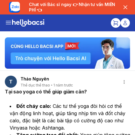
Chat với Bác sĩ ngay 👉 Nhận tư vấn MIỄN
PHÍ 👈
Thảo Nguyên
T
Thể dục thể thao
1 năm trước
Tại sao yoga có thể giúp giảm cân?
Đốt cháy calo:
 Các tư thế yoga đòi hỏi cơ thể 
vận động linh hoạt, giúp tăng nhịp tim và đốt cháy 
calo, đặc biệt là các bài tập có cường độ cao như 
Vinyasa hoặc Ashtanga.
Tăng cường trao đổi chất:
 Yoga giúp tăng cường 