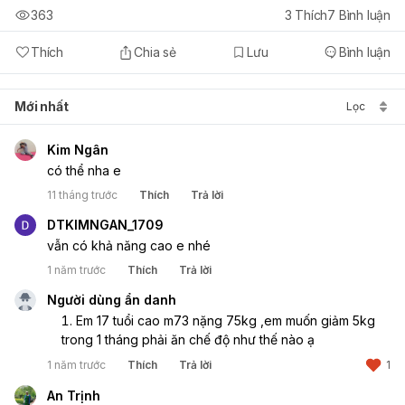
363
3
Thích
7
Bình luận
Thích
Chia sẻ
Lưu
Bình luận
Mới nhất
Lọc
Kim Ngân
có thể nha e
11 tháng trước
Thích
Trả lời
DTKIMNGAN_1709
vẫn có khả năng cao e nhé
1 năm trước
Thích
Trả lời
Người dùng ẩn danh
Em 17 tuổi cao m73 nặng 75kg ,em muốn giảm 5kg 
trong 1 tháng phải ăn chế độ như thế nào ạ
1 năm trước
Thích
Trả lời
1
An Trịnh