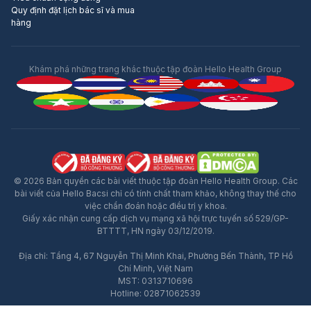
Quy định đặt lịch bác sĩ và mua
hàng
Khám phá những trang khác thuộc tập đoàn Hello Health Group
© 2026 Bản quyền các bài viết thuộc tập đoàn Hello Health Group. Các
bài viết của Hello Bacsi chỉ có tính chất tham khảo, không thay thế cho
việc chẩn đoán hoặc điều trị y khoa.
Giấy xác nhận cung cấp dịch vụ mạng xã hội trực tuyến số 529/GP-
BTTTT, HN ngày 03/12/2019.
Địa chỉ: Tầng 4, 67 Nguyễn Thị Minh Khai, Phường Bến Thành, TP Hồ
Chí Minh, Việt Nam
MST: 0313710696
Hotline: 02871062539