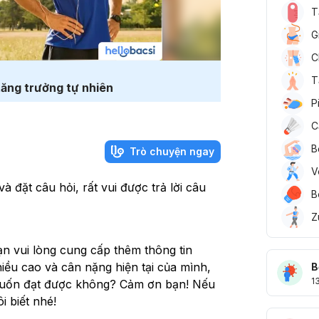
T
G
C
T
tăng trưởng tự nhiên
P
C
B
Trò chuyện ngay
V
 đặt câu hỏi, rất vui được trả lời câu
B
Z
bạn vui lòng cung cấp thêm thông tin
iều cao và cân nặng hiện tại của mình,
B
1
muốn đạt được không? Cảm ơn bạn! Nếu
i biết nhé!