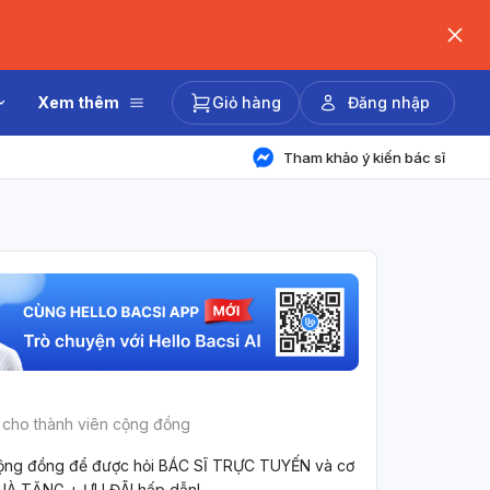
Xem thêm
Giỏ hàng
Đăng nhập
Tham khảo ý kiến bác sĩ
 cho thành viên cộng đồng
ộng đồng để được hỏi BÁC SĨ TRỰC TUYẾN và cơ
UÀ TẶNG + ƯU ĐÃI hấp dẫn!