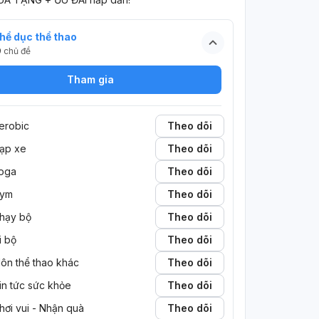
hể dục thể thao
9
chủ đề
Tham gia
erobic
Theo dõi
ạp xe
Theo dõi
oga
Theo dõi
ym
Theo dõi
hạy bộ
Theo dõi
i bộ
Theo dõi
ôn thể thao khác
Theo dõi
in tức sức khỏe
Theo dõi
hơi vui - Nhận quà
Theo dõi