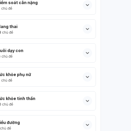
iểm soát cân nặng
5
chủ đề
ang thai
3
chủ đề
uôi dạy con
6
chủ đề
ức khỏe phụ nữ
5
chủ đề
ức khỏe tinh thần
0
chủ đề
iểu đường
chủ đề