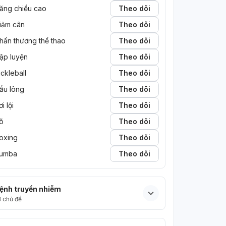
ăng chiều cao
Theo dõi
iảm cân
Theo dõi
hấn thương thể thao
Theo dõi
ập luyện
Theo dõi
ickleball
Theo dõi
ầu lông
Theo dõi
ơi lội
Theo dõi
õ
Theo dõi
oxing
Theo dõi
umba
Theo dõi
ệnh truyền nhiễm
3
chủ đề