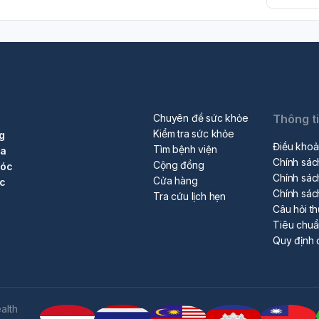
Chuyên đề sức khỏe
Thông t
Kiểm tra sức khỏe
g
Điều khoả
Tìm bệnh viện
ra
Chính sác
Cộng đồng
sóc
Chính sác
Cửa hàng
ộc
Chính sác
Tra cứu lịch hẹn
Câu hỏi t
Tiêu chu
Quy định 
alth