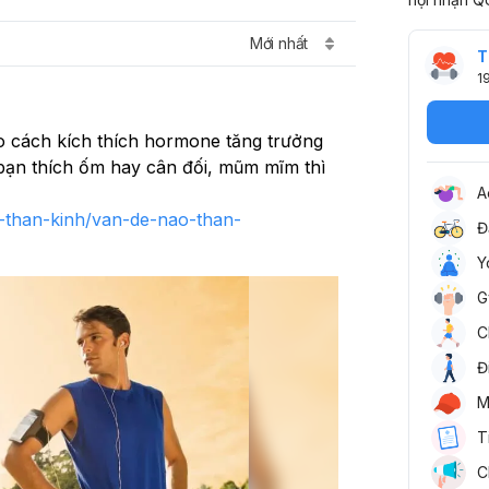
Mới nhất
T
1
 cách kích thích hormone tăng trưởng 
bạn thích ốm hay cân đối, mũm mĩm thì 
A
e-than-kinh/van-de-nao-than-
Đ
Y
G
C
Đ
M
T
C