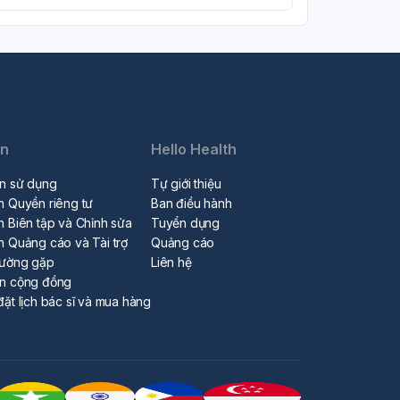
in
Hello Health
n sử dụng
Tự giới thiệu
h Quyền riêng tư
Ban điều hành
h Biên tập và Chỉnh sửa
Tuyển dụng
h Quảng cáo và Tài trợ
Quảng cáo
hường gặp
Liên hệ
ẩn cộng đồng
đặt lịch bác sĩ và mua hàng