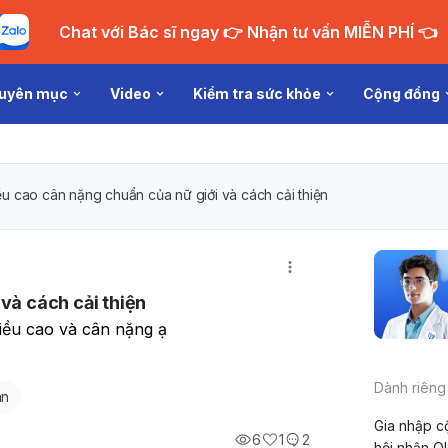
Chat với Bác sĩ ngay 👉 Nhận tư vấn MIỄN PHÍ 👈
uyên mục
Video
Kiểm tra sức khỏe
Cộng đồng
ều cao cân nặng chuẩn của nữ giới và cách cải thiện
và cách cải thiện
hiều cao và cân nặng ạ
Dành riêng
ân
Gia nhập c
6
1
2
hội nhận Q