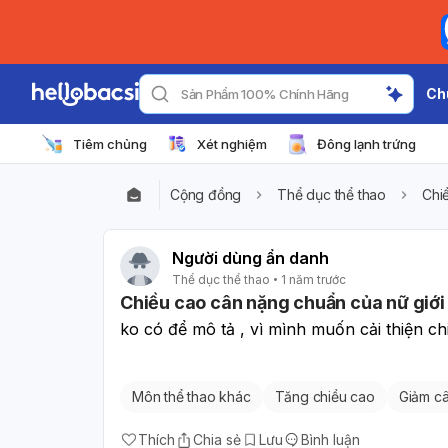
Ch
Sản Phẩm 100% Chính Hãng
Tiêm chủng
Xét nghiệm
Đông lạnh trứng
Cộng đồng
Thể dục thể thao
Chi
Người dùng ẩn danh
Thể dục thể thao
1 năm trước
Chiều cao cân nặng chuẩn của nữ giới 
ko có để mô tả , vì mình muốn cải thiện c
Môn thể thao khác
Tăng chiều cao
Giảm c
Thích
Chia sẻ
Lưu
Bình luận