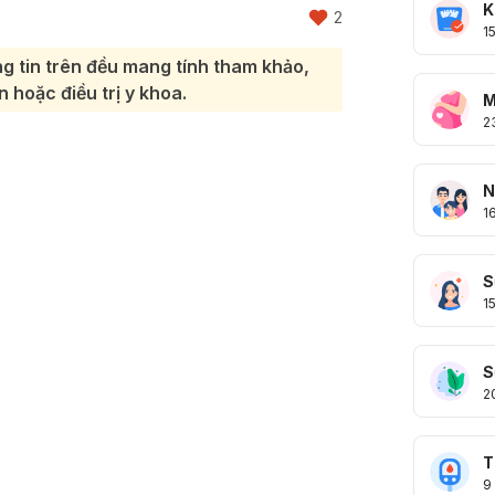
K
2
1
g tin trên đều mang tính tham khảo,
 hoặc điều trị y khoa.
M
2
N
1
S
1
S
2
T
9