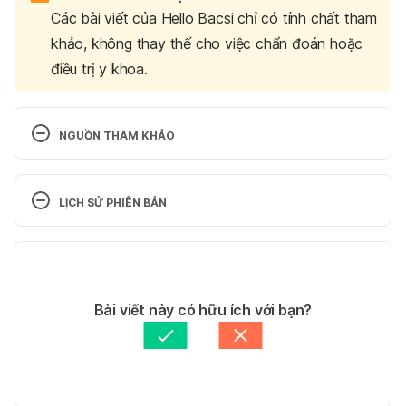
Các bài viết của Hello Bacsi chỉ có tính chất tham
khảo, không thay thế cho việc chẩn đoán hoặc
điều trị y khoa.
NGUỒN THAM KHẢO
Urinary Tract Infections (UTIs). 
https://www.mayoclinic.org/diseases-
LỊCH SỬ PHIÊN BẢN
conditions/urinary-tract-infection/symptoms-
causes/syc-20353447. Ngày truy cập 04/06/2020.
Phiên bản hiện tại
urinary tract 
28/11/2022
infections. https://medlineplus.gov/urinarytractinfect
Tác giả: 
Ngọc Vũ
Bài viết này có hữu ích với bạn?
ions.html. Ngày truy cập 04/06/2020.
Tham vấn y khoa: 
Bác sĩ Nguyễn Thường Hanh
Cập nhật bởi: 
Lương Lan
urinary tract 
infections.https://my.clevelandclinic.org/health/dise