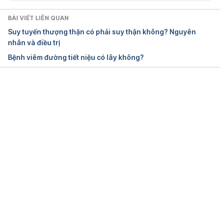
ases/9135-urinary-tract-infections. Ngày truy cập 
04/06/2020.
BÀI VIẾT LIÊN QUAN
Suy tuyến thượng thận có phải suy thận không? Nguyên
urinary tract 
nhân và điều trị
infections. https://www.cdc.gov/antibiotic-
Bệnh viêm đường tiết niệu có lây không?
use/uti.html. Ngày truy cập 04/06/2020.
urinary tract 
infections. https://www.nhs.uk/conditions/urinary-
Đang tải....
tract-infections-utis/. Ngày truy cập 04/06/2020.