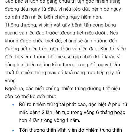
Các bác sĩ luôn cố gắng chữa trị tận gốc nhiễm trùng
đường tiểu ngay từ đầu, vì nếu kéo dài, bệnh có nguy
cơ dẫn đến nhiều biến chứng nguy hiểm hơn.
Thông thường, vi sinh vật gây bệnh tấn công bàng
quang và niệu đạo trước (đường tiết niệu dưới). Nếu
không được chữa triệt để, chúng sẽ ảnh hưởng đến
đường tiết niệu trên, gồm thận và niệu đạo. Khi đó, việc
điều trị viêm đường tiết niệu sẽ gặp nhiều khó khăn vì
hàng loạt biến chứng kèm theo. Trong đó, nguy hiểm
nhất là nhiễm trùng máu có khả năng trực tiếp gây tử
vong.
Ngoài ra, các biến chứng nhiễm trùng đường tiết niệu
còn có thể kể đến như:
Rủi ro nhiễm trùng tái phát cao, đặc biệt ở phụ nữ
mắc bệnh 2 lần liên tục trong vòng 6 tháng hoặc
hơn 4 lần trong vòng 1 năm.
Tổn thương thận vĩnh viễn do nhiễm trùng thận