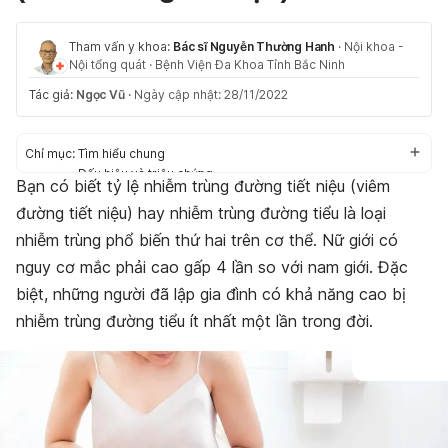
Tham vấn y khoa:
Bác sĩ Nguyễn Thường Hanh
·
Nội khoa -
Nội tổng quát
·
Bệnh Viện Đa Khoa Tỉnh Bắc Ninh
Tác giả:
Ngọc Vũ
·
Ngày cập nhật: 28/11/2022
Chỉ mục:
Tìm hiểu chung
Dấu hiệu và triệu chứng
Bạn có biết tỷ lệ nhiễm trùng đường tiết niệu (viêm
Nguyên nhân
đường tiết niệu) hay nhiễm trùng đường tiểu là loại
Chẩn đoán
Biến chứng
nhiễm trùng phổ biến thứ hai trên cơ thể. Nữ giới có
Phòng ngừa
nguy cơ mắc phải cao gấp 4 lần so với nam giới. Đặc
biệt, những người đã lập gia đình có khả năng cao bị
nhiễm trùng đường tiểu ít nhất một lần trong đời.