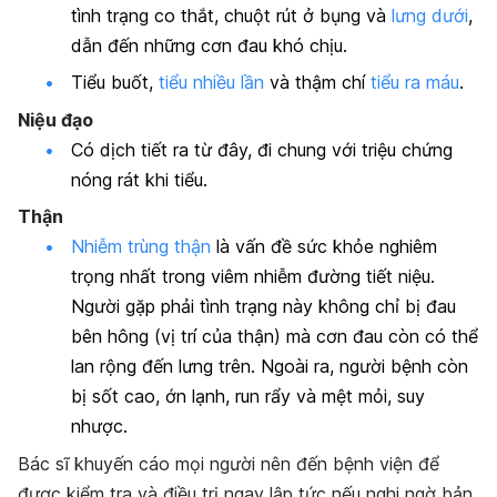
tình trạng co thắt, chuột rút ở bụng và
lưng dưới
,
dẫn đến những cơn đau khó chịu.
Tiểu buốt,
tiểu nhiều lần
và thậm chí
tiểu ra máu
.
Niệu đạo
Có dịch tiết ra từ đây, đi chung với triệu chứng
nóng rát khi tiểu.
Thận
Nhiễm trùng thận
là vấn đề sức khỏe nghiêm
trọng nhất trong viêm nhiễm đường tiết niệu.
Người gặp phải tình trạng này không chỉ bị đau
bên hông (vị trí của thận) mà cơn đau còn có thể
lan rộng đến lưng trên. Ngoài ra, người bệnh còn
bị sốt cao, ớn lạnh, run rẩy và mệt mỏi, suy
nhược.
Bác sĩ khuyến cáo mọi người nên đến bệnh viện để
được kiểm tra và điều trị ngay lập tức nếu nghi ngờ bản