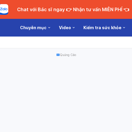
Chat với Bác sĩ ngay 👉 Nhận tư vấn MIỄN PHÍ 👈
Chuyên mục
Video
Kiểm tra sức khỏe
Quảng Cáo