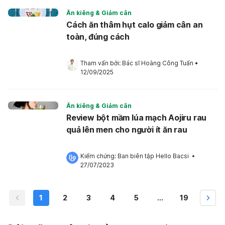
Ăn kiêng & Giảm cân
Cách ăn thâm hụt calo giảm cân an
toàn, đúng cách
Tham vấn bởi: 
Bác sĩ Hoàng Công Tuấn
•
12/09/2025
Ăn kiêng & Giảm cân
Review bột mầm lúa mạch Aojiru rau
quả lên men cho người ít ăn rau
Kiểm chứng: 
Ban biên tập Hello Bacsi
 •
27/07/2023
1
2
3
4
5
...
19