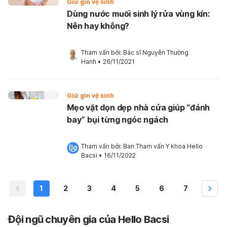
Giữ gìn vệ sinh
Dùng nước muối sinh lý rửa vùng kín:
Nên hay không?
Tham vấn bởi: 
Bác sĩ Nguyễn Thường 
Hanh
•
26/11/2021
Giữ gìn vệ sinh
Mẹo vặt dọn dẹp nhà cửa giúp “đánh
bay” bụi từng ngóc ngách
Tham vấn bởi: 
Ban Tham vấn Y khoa Hello 
Bacsi
•
16/11/2022
1
2
3
4
5
6
7
Đội ngũ chuyên gia của Hello Bacsi