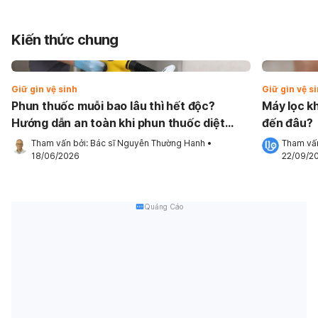
Kiến thức chung
Giữ gìn vệ sinh
Giữ gìn vệ s
Phun thuốc muỗi bao lâu thì hết độc?
Máy lọc kh
Hướng dẫn an toàn khi phun thuốc diệt
đến đâu?
muỗi
Tham vấn bởi: 
Bác sĩ Nguyễn Thường Hanh
•
Tham vấn
18/06/2026
22/09/2
Quảng Cáo