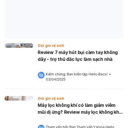
Giữ gìn vệ sinh
Review 7 máy hút bụi cầm tay không
dây - trợ thủ đắc lực làm sạch nhà
Kiểm chứng: 
Ban biên tập Hello Bacsi
 •
03/04/2025
Giữ gìn vệ sinh
Máy lọc không khí có làm giảm viêm
mũi dị ứng? Review máy lọc không khí
có lõi lọc HEPA hiệu quả cho gia đình
Tham vấn bởi: 
Ban Tham vấn Y khoa Hello 