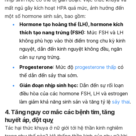
mất ngủ gây kích hoạt HPA quá mức, ảnh hưởng đến
một số hormone sinh sản, bao gồm:
Hormone tạo hoàng thể (LH), hormone kích
thích tạo nang trứng (FSH)
: Mức FSH và LH
không phù hợp vào thời điểm trong chu kỳ kinh
nguyệt, dẫn đến kinh nguyệt không đều, ngăn
cản sự rụng trứng.
Progesterone
: Mức độ
progesterone thấp
có
thể dẫn đến sảy thai sớm.
Gián đoạn nhịp sinh học:
Dẫn đến sự rối loạn
điều hòa của các hormone FSH, LH và estrogen
làm giảm khả năng sinh sản và tăng tỷ lệ
sảy thai
.
4. Tăng nguy cơ mắc các bệnh tim, tăng
huyết áp, đột quỵ
Tác hại thức khuya ở nữ giới tới hệ thần kinh nghiêm
trọng như thế nào? Hệ thống thần kinh của phụ nữ khi