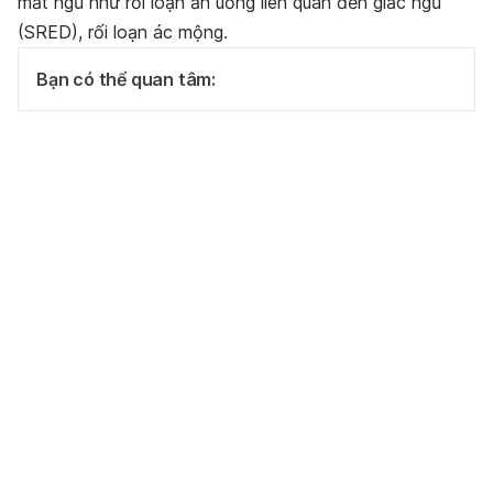
mất ngủ như rối loạn ăn uống liên quan đến giấc ngủ
(SRED), rối loạn ác mộng.
Bạn có thể quan tâm: