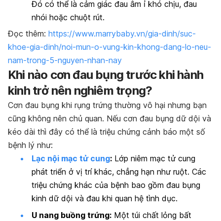
Đó có thể là cảm giác đau âm ỉ khó chịu, đau
nhói hoặc chuột rút.
Đọc thêm:
https://www.marrybaby.vn/gia-dinh/suc-
khoe-gia-dinh/noi-mun-o-vung-kin-khong-dang-lo-neu-
nam-trong-5-nguyen-nhan-nay
Khi nào cơn đau bụng trước khi hành
kinh trở nên nghiêm trọng?
Cơn đau bụng khi rụng trứng thường vô hại nhưng bạn
cũng không nên chủ quan. Nếu cơn đau bụng dữ dội và
kéo dài thì đây có thể là triệu chứng cảnh báo một số
bệnh lý như:
Lạc nội mạc tử cung
:
Lớp niêm mạc tử cung
phát triển ở vị trí khác, chẳng hạn như ruột. Các
triệu chứng khác của bệnh bao gồm đau bụng
kinh dữ dội và đau khi quan hệ tình dục.
U nang buồng trứng:
Một túi chất lỏng bất