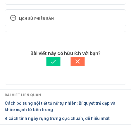
Ovulation 
pain https://www.nhs.uk/conditions/ovulation-pain/ 
LỊCH SỬ PHIÊN BẢN
Truy cập ngày 27/08/2021
Phiên bản hiện tại
Ovulation 
pain https://www.betterhealth.vic.gov.au/health/co
22/03/2025
nditionsandtreatments/ovulation-pain Truy cập 
Tác giả: 
Hoàng Oanh Nguyễn
Bài viết này có hữu ích với bạn?
ngày 27/08/2021
Tham vấn y khoa: 
Bác sĩ Trần Túy Phượng
Cập nhật bởi: 
Dang Tran
Ovulation Pain 
(Mittelschmerz) https://my.clevelandclinic.org/healt
h/diseases/9134-ovulation-pain-mittelschmerz Truy 
cập ngày 27/08/2021
BÀI VIẾT LIÊN QUAN
Cách bổ sung nội tiết tố nữ tự nhiên: Bí quyết trẻ đẹp và
Mittelschmerz https://medlineplus.gov/ency/article/
khỏe mạnh từ bên trong
001503.htm Truy cập ngày 27/08/2021
4 cách tính ngày rụng trứng cực chuẩn, dễ hiểu nhất
Is Ovulation Pain a Good Sign of 