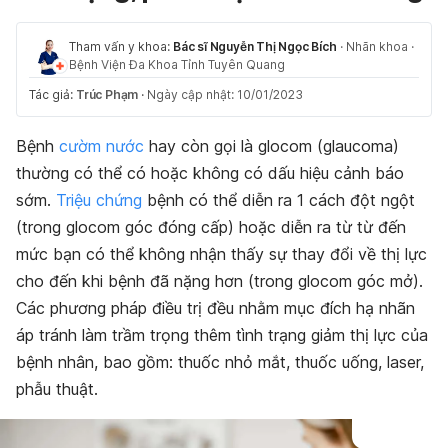
Tham vấn y khoa:
Bác sĩ Nguyễn Thị Ngọc Bích
·
Nhãn khoa
·
Bệnh Viện Đa Khoa Tỉnh Tuyên Quang
Tác giả:
Trúc Phạm
·
Ngày cập nhật: 10/01/2023
Bệnh
cườm nước
hay còn gọi là glocom (glaucoma)
thường có thể có hoặc không có dấu hiệu cảnh báo
sớm.
Triệu chứng
bệnh có thể diễn ra 1 cách đột ngột
(trong glocom góc đóng cấp) hoặc diễn ra từ từ đến
mức bạn có thể không nhận thấy sự thay đổi về thị lực
cho đến khi bệnh đã nặng hơn (trong glocom góc mở).
Các phương pháp điều trị đều nhằm mục đích hạ nhãn
áp tránh làm trầm trọng thêm tình trạng giảm thị lực của
bệnh nhân, bao gồm: thuốc nhỏ mắt, thuốc uống, laser,
phẫu thuật.