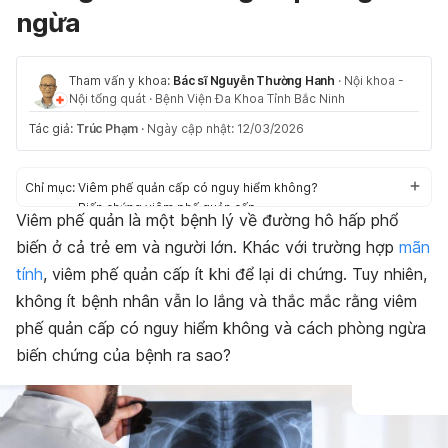
ngừa
Tham vấn y khoa:
Bác sĩ Nguyễn Thường Hanh
·
Nội khoa -
Nội tổng quát
·
Bệnh Viện Đa Khoa Tỉnh Bắc Ninh
Tác giả:
Trúc Phạm
·
Ngày cập nhật: 12/03/2026
Chỉ mục:
Viêm phế quản cấp có nguy hiểm không?
Biến chứng viêm phế quản cấp
Viêm phế quản là một bệnh lý về đường hô hấp phổ
Phòng ngừa biến chứng
biến ở cả trẻ em và người lớn. Khác với trường hợp
mãn
tính
, viêm phế quản cấp ít khi để lại di chứng. Tuy nhiên,
không ít bệnh nhân vẫn lo lắng và thắc mắc rằng viêm
phế quản cấp có nguy hiểm không và cách phòng ngừa
biến chứng của bệnh ra sao?