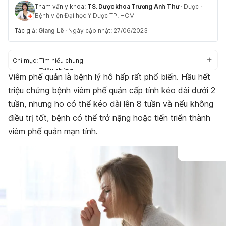
Tham vấn y khoa:
TS. Dược khoa Trương Anh Thư
·
Dược
·
Bệnh viện Đại học Y Dược TP. HCM
Tác giả:
Giang Lê
·
Ngày cập nhật: 27/06/2023
Chỉ mục:
Tìm hiểu chung
Triệu chứng
Viêm phế quản là bệnh lý hô hấp rất phổ biến. Hầu hết
Nguyên nhân
triệu chứng bệnh viêm phế quản cấp tính kéo dài dưới 2
Chẩn đoán và điều trị
Phòng ngừa
tuần, nhưng ho có thể kéo dài lên 8 tuần và nếu không
điều trị tốt, bệnh có thể trở nặng hoặc tiến triển thành
viêm phế quản mạn tính.