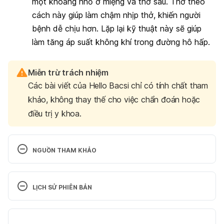
một khoảng nhỏ ở miệng và thở sâu. Thở theo
cách này giúp làm chậm nhịp thở, khiến người
bệnh dễ chịu hơn. Lặp lại kỹ thuật này sẽ giúp
làm tăng áp suất không khí trong đường hô hấp.
Miễn trừ trách nhiệm
Các bài viết của Hello Bacsi chỉ có tính chất tham
khảo, không thay thế cho việc chẩn đoán hoặc
điều trị y khoa.
NGUỒN THAM KHẢO
Ferri, Fred. Ferri’s Netter Patient 
Advisor. Philadelphia, PA: Saunders / Elsevier, 2012. 
LỊCH SỬ PHIÊN BẢN
Bản in. Trang 495
Phiên bản hiện tại
Porter, R. S., Kaplan, J. L., Homeier, B. P., & Albert, 