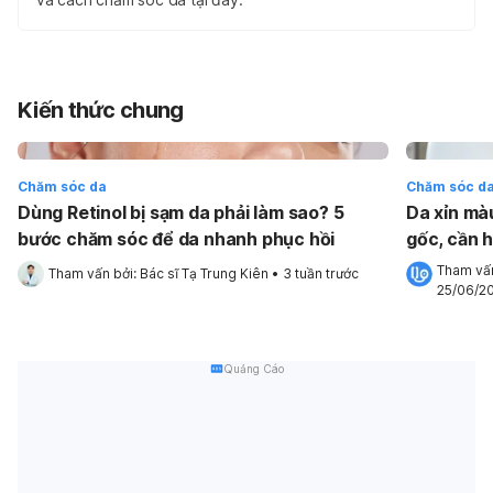
Kiến thức chung
Chăm sóc da
Chăm sóc d
Dùng Retinol bị sạm da phải làm sao? 5
Da xỉn mà
bước chăm sóc để da nhanh phục hồi
gốc, cần h
bảo vệ da
Tham vấn
Tham vấn bởi: 
Bác sĩ Tạ Trung Kiên
•
3 tuần trước
25/06/2
Quảng Cáo