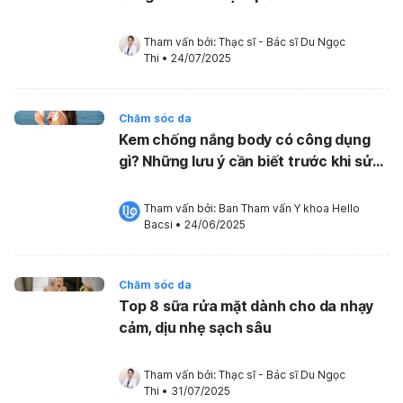
Tham vấn bởi: 
Thạc sĩ - Bác sĩ Du Ngọc 
Thi
•
24/07/2025
Chăm sóc da
Kem chống nắng body có công dụng
gì? Những lưu ý cần biết trước khi sử
dụng
Tham vấn bởi: 
Ban Tham vấn Y khoa Hello 
Bacsi
•
24/06/2025
Chăm sóc da
Top 8 sữa rửa mặt dành cho da nhạy
cảm, dịu nhẹ sạch sâu
Tham vấn bởi: 
Thạc sĩ - Bác sĩ Du Ngọc 
Thi
•
31/07/2025