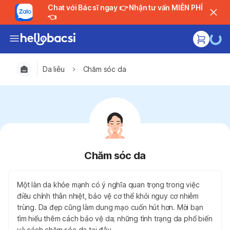
Chat với Bác sĩ ngay 👉 Nhận tư vấn MIỄN PHÍ
👈
Da liễu
Chăm sóc da
Chăm sóc da
Một làn da khỏe mạnh có ý nghĩa quan trọng trong việc
điều chỉnh thân nhiệt, bảo vệ cơ thể khỏi nguy cơ nhiễm
trùng. Da đẹp cũng làm dung mạo cuốn hút hơn. Mời bạn
tìm hiểu thêm cách bảo vệ da; những tình trạng da phổ biến
và cách chăm sóc da tại đây.