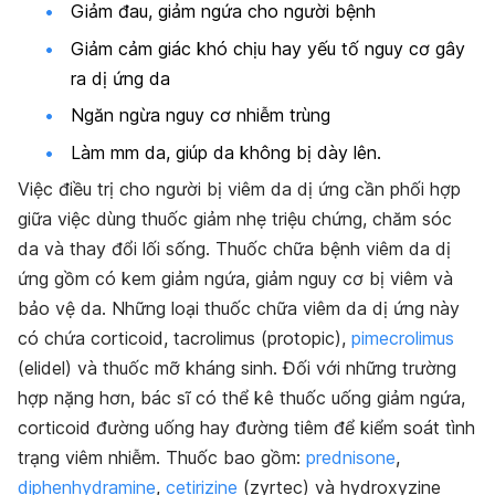
Giảm đau, giảm ngứa cho người bệnh
Giảm cảm giác khó chịu hay yếu tố nguy cơ gây
ra dị ứng da
Ngăn ngừa nguy cơ nhiễm trùng
Làm mm da, giúp da không bị dày lên.
Việc điều trị cho người bị viêm da dị ứng cần phối hợp
giữa việc dùng thuốc giảm nhẹ triệu chứng, chăm sóc
da và thay đổi lối sống. Thuốc chữa bệnh viêm da dị
ứng gồm có kem giảm ngứa, giảm nguy cơ bị viêm và
bảo vệ da. Những loại thuốc chữa viêm da dị ứng này
có chứa corticoid, tacrolimus (protopic),
pimecrolimus
(elidel) và thuốc mỡ kháng sinh. Đối với những trường
hợp nặng hơn, bác sĩ có thể kê thuốc uống giảm ngứa,
corticoid đường uống hay đường tiêm để kiểm soát tình
trạng viêm nhiễm. Thuốc bao gồm:
prednisone
,
diphenhydramine
,
cetirizine
(zyrtec) và hydroxyzine