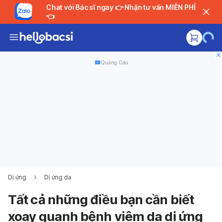
Chat với Bác sĩ ngay 👉 Nhận tư vấn MIỄN PHÍ
👈
Quảng Cáo
Dị ứng
Dị ứng da
Tất cả những điều bạn cần biết
xoay quanh bệnh viêm da dị ứng