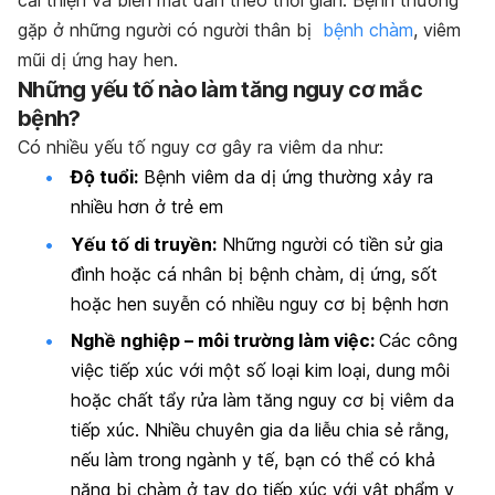
cải thiện và biến mất dần theo thời gian. Bệnh thường
gặp ở những người có người thân bị
bệnh chàm
, viêm
mũi dị ứng hay hen.
Những yếu tố nào làm tăng nguy cơ mắc
bệnh?
Có nhiều yếu tố nguy cơ gây ra viêm da như:
Độ tuổi:
Bệnh viêm da dị ứng thường xảy ra
nhiều hơn ở trẻ em
Yếu tố di truyền:
Những người có tiền sử gia
đình hoặc cá nhân bị bệnh chàm, dị ứng, sốt
hoặc hen suyễn có nhiều nguy cơ bị bệnh hơn
Nghề nghiệp – môi trường làm việc:
Các công
việc tiếp xúc với một số loại kim loại, dung môi
hoặc chất tẩy rửa làm tăng nguy cơ bị viêm da
tiếp xúc. Nhiều chuyên gia da liễu chia sẻ rằng,
nếu làm trong ngành y tế, bạn có thể có khả
năng bị chàm ở tay do tiếp xúc với vật phẩm y