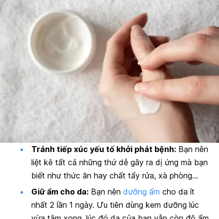
Tránh tiếp xúc yếu tố khởi phát bệnh:
Bạn nên
liệt kê tất cả những thứ dễ gây ra dị ứng mà bạn
biết như thức ăn hay chất tẩy rửa, xà phòng…
Giữ ẩm cho da:
Bạn nên
dưỡng ẩm
cho da ít
nhất 2 lần 1 ngày. Ưu tiên dùng kem dưỡng lúc
vừa tắm xong, lúc đó da của bạn vẫn còn độ ẩm.