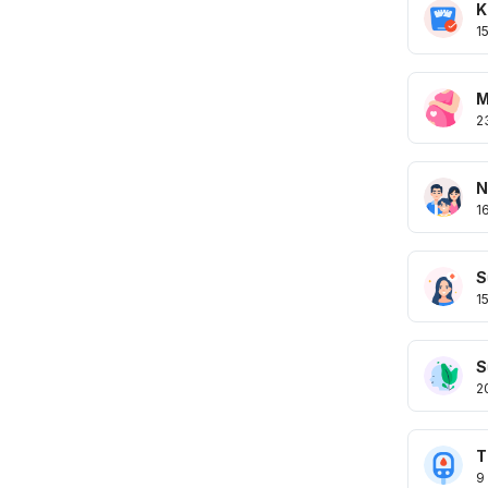
K
1
M
2
N
1
S
1
S
2
T
9