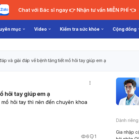
Chat với Bác sĩ ngay 👉 Nhận tư vấn MIỄN PHÍ 👈
uyên mục
Video
Kiểm tra sức khỏe
Cộng đồng
đáp và giải đáp về bệnh tăng tiết mồ hôi tay giúp em ạ
mồ hôi tay giúp em ạ
 mồ hôi tay thì nên đến chuyên khoa 
Dành riêng
Gia nhập c
6
1
hội nhận Q