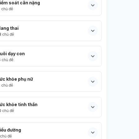
iểm soát cân nặng
5
chủ đề
ang thai
3
chủ đề
uôi dạy con
6
chủ đề
ức khỏe phụ nữ
5
chủ đề
ức khỏe tinh thần
0
chủ đề
iểu đường
chủ đề