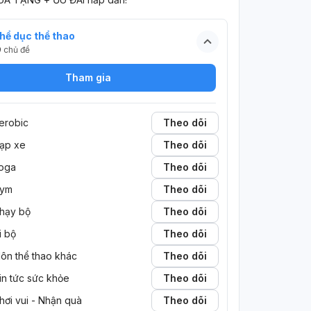
hể dục thể thao
9
chủ đề
Tham gia
erobic
Theo dõi
ạp xe
Theo dõi
oga
Theo dõi
ym
Theo dõi
hạy bộ
Theo dõi
i bộ
Theo dõi
ôn thể thao khác
Theo dõi
in tức sức khỏe
Theo dõi
hơi vui - Nhận quà
Theo dõi