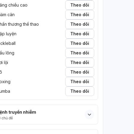
ăng chiều cao
Theo dõi
iảm cân
Theo dõi
hấn thương thể thao
Theo dõi
ập luyện
Theo dõi
ickleball
Theo dõi
ầu lông
Theo dõi
ơi lội
Theo dõi
õ
Theo dõi
oxing
Theo dõi
umba
Theo dõi
ệnh truyền nhiễm
3
chủ đề