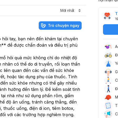
Mới nhất
T
1
Trò chuyện ngay
mồ hôi tay, bạn nên đến khám tại chuyên
** để được chẩn đoán và điều trị phù
A
Đ
ra mồ hôi quá mức không chỉ do nhiệt độ
Y
nhân có thể do di truyền, rối loạn thần
ặc liên quan đến các vấn đề sức khỏe
G
ết, hoặc tác dụng phụ của thuốc. Tình
C
 đến sức khỏe nhưng có thể gây nhiều
Đ
à ảnh hưởng đến tâm lý. Để kiểm soát tình
 tại nhà như sử dụng phấn rôm, giấm
M
 chế độ ăn uống, tránh căng thẳng, đến
T
 thuốc uống, điện di ion, tiêm botox,
C
đối với các trường hợp nghiêm trọng.