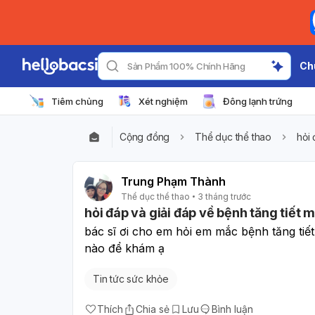
Ch
Sản Phẩm 100% Chính Hãng
Tiêm chủng
Xét nghiệm
Đông lạnh trứng
Cộng đồng
Thể dục thể thao
hỏi 
Trung Phạm Thành
Thể dục thể thao
3 tháng trước
hỏi đáp và giải đáp về bệnh tăng tiết 
bác sĩ ơi cho em hỏi em mắc bệnh tăng tiết
nào để khám ạ
Tin tức sức khỏe
Thích
Chia sẻ
Lưu
Bình luận