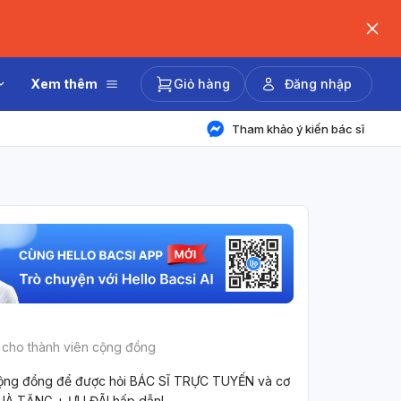
Xem thêm
Giỏ hàng
Đăng nhập
Tham khảo ý kiến bác sĩ
 cho thành viên cộng đồng
ộng đồng để được hỏi BÁC SĨ TRỰC TUYẾN và cơ
UÀ TẶNG + ƯU ĐÃI hấp dẫn!