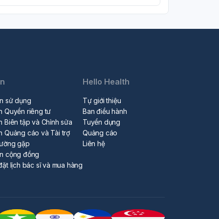
in
Hello Health
n sử dụng
Tự giới thiệu
h Quyền riêng tư
Ban điều hành
h Biên tập và Chỉnh sửa
Tuyển dụng
h Quảng cáo và Tài trợ
Quảng cáo
hường gặp
Liên hệ
ẩn cộng đồng
đặt lịch bác sĩ và mua hàng