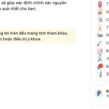
 sẽ giúp xác định chính xác nguyên
T
u quả nhất cho bạn.
G
C
T
g tin trên đều mang tính tham khảo,
P
 hoặc điều trị y khoa.
C
B
V
B
Z
B
1