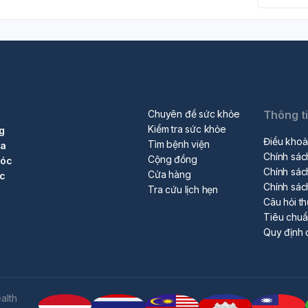
Chuyên đề sức khỏe
Thông t
Kiểm tra sức khỏe
g
Điều khoả
Tìm bệnh viện
ra
Chính sác
Cộng đồng
sóc
Chính sác
Cửa hàng
ộc
Chính sác
Tra cứu lịch hẹn
Câu hỏi t
Tiêu chu
Quy định 
alth