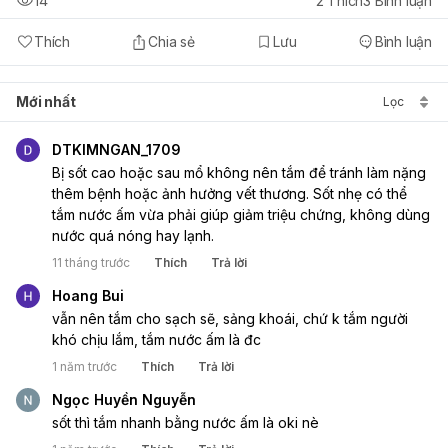
14
2
Thích
3
Bình luận
Thích
Chia sẻ
Lưu
Bình luận
Mới nhất
Lọc
DTKIMNGAN_1709
Bị sốt cao hoặc sau mổ không nên tắm để tránh làm nặng 
thêm bệnh hoặc ảnh hưởng vết thương. Sốt nhẹ có thể 
tắm nước ấm vừa phải giúp giảm triệu chứng, không dùng 
nước quá nóng hay lạnh.
11 tháng trước
Thích
Trả lời
Hoang Bui
vẫn nên tắm cho sạch sẽ, sảng khoái, chứ k tắm người 
khó chịu lắm, tắm nước ấm là đc
1 năm trước
Thích
Trả lời
Ngọc Huyền Nguyễn
sốt thì tắm nhanh bằng nước ấm là oki nè 