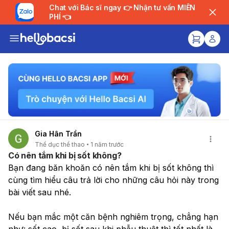
Chat với Bác sĩ ngay 👉 Nhận tư vấn MIỄN
PHÍ 👈
Gia Hân Trần
Thể dục thể thao
1 năm trước
Có nên tắm khi bị sốt không?
Bạn đang băn khoăn có nên tắm khi bị sốt không thì 
cùng tìm hiểu câu trả lời cho những câu hỏi này trong 
bài viết sau nhé.
Nếu bạn mắc một căn bệnh nghiêm trọng, chẳng hạn 
như: sốt cao, bị sốt sau khi phẫu thuật thì tốt nhất là 