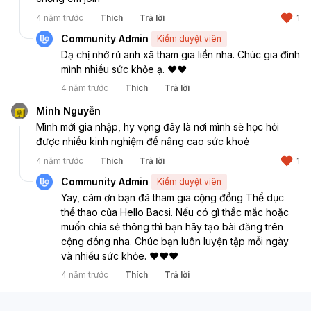
4 năm trước
Thích
Trả lời
1
Community Admin
Kiểm duyệt viên
Dạ chị nhớ rủ anh xã tham gia liền nha. Chúc gia đình 
mình nhiều sức khỏe ạ. ❤️❤️
4 năm trước
Thích
Trả lời
Minh Nguyễn
Mình mới gia nhập, hy vọng đây là nơi mình sẽ học hỏi 
được nhiều kinh nghiệm để nâng cao sức khoẻ 
4 năm trước
Thích
Trả lời
1
Community Admin
Kiểm duyệt viên
Yay, cám ơn bạn đã tham gia cộng đồng Thể dục 
thể thao của Hello Bacsi. Nếu có gì thắc mắc hoặc 
muốn chia sẻ thông thì bạn hãy tạo bài đăng trên 
cộng đồng nha. Chúc bạn luôn luyện tập mỗi ngày 
và nhiều sức khỏe. ❤️❤️❤️
4 năm trước
Thích
Trả lời