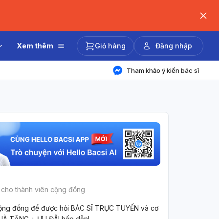
Xem thêm
Giỏ hàng
Đăng nhập
Tham khảo ý kiến bác sĩ
 cho thành viên cộng đồng
ộng đồng để được hỏi BÁC SĨ TRỰC TUYẾN và cơ
UÀ TẶNG + ƯU ĐÃI hấp dẫn!