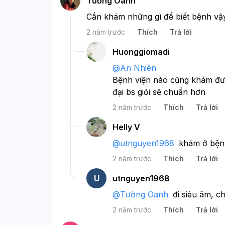
Tường Oanh
Cần khám những gì để biết bệnh vậ
2 năm trước
Thích
Trả lời
Huonggiomadi
@
An Nhiên
Bệnh viện nào cũng khám đượ
đại bs giỏi sẽ chuẩn hơn
2 năm trước
Thích
Trả lời
Helly V
@
utnguyen1968
khám ở bệnh
2 năm trước
Thích
Trả lời
U
utnguyen1968
@
Tường Oanh
đi siêu âm, 
2 năm trước
Thích
Trả lời