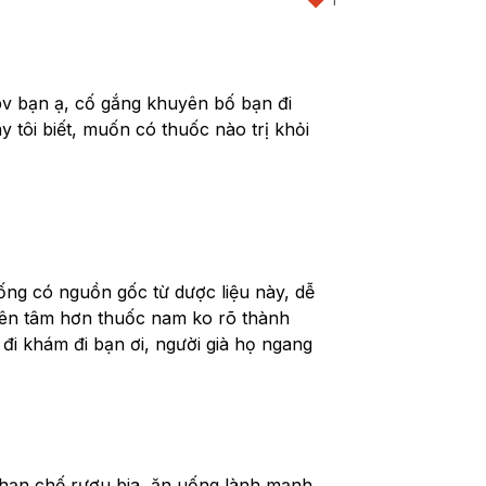
bv bạn ạ, cố gắng khuyên bố bạn đi 
 tôi biết, muốn có thuốc nào trị khỏi 
g có nguồn gốc từ dược liệu này, dễ 
ên tâm hơn thuốc nam ko rõ thành 
đi khám đi bạn ơi, người già họ ngang 
c hạn chế rượu bia, ăn uống lành mạnh, 