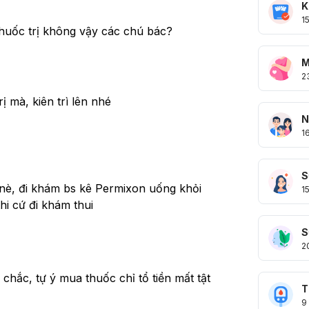
K
1
huốc trị không vậy các chú bác?
M
2
rị mà, kiên trì lên nhé
N
1
S
 nè, đi khám bs kê Permixon uống khỏi 
1
hi cứ đi khám thui
S
2
hắc, tự ý mua thuốc chỉ tổ tiền mất tật 
T
9