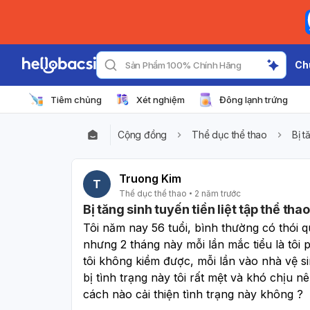
Ch
Sản Phẩm 100% Chính Hãng
Tiêm chủng
Xét nghiệm
Đông lạnh trứng
Cộng đồng
Thể dục thể thao
Bị t
Truong Kim
T
Thể dục thể thao
2 năm trước
Bị tăng sinh tuyến tiền liệt tập thể th
Tôi năm nay 56 tuổi, bình thường có thói q
nhưng 2 tháng này mỗi lần mắc tiểu là tôi p
tôi không kiềm được, mỗi lần vào nhà vệ sinh
bị tình trạng này tôi rất mệt và khó chịu 
cách nào cải thiện tình trạng này không ?