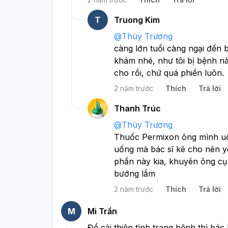
T
Truong Kim
@
Thùy Trương
càng lớn tuổi càng ngại đến 
khám nhé, như tôi bị bệnh này
cho rồi, chứ quá phiền luôn. 
2 năm trước
Thích
Trả lời
Thanh Trúc
@
Thùy Trương
Thuốc Permixon ông mình uốn
uống mà bác sĩ kê cho nên y
phần này kia, khuyên ông cụ 
bướng lắm
2 năm trước
Thích
Trả lời
M
Mi Trần
Để cải thiện tình trạng bệnh thì bá