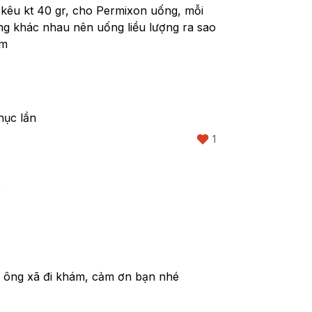
 kêu kt 40 gr, cho Permixon uống, mỗi 
ạng khác nhau nên uống liều lượng ra sao 
âm
hục lần
1
é
 ông xã đi khám, cảm ơn bạn nhé