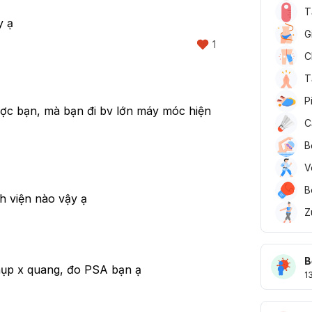
T
y ạ
G
1
C
T
P
c bạn, mà bạn đi bv lớn máy móc hiện 
C
B
V
B
 viện nào vậy ạ
Z
B
chụp x quang, đo PSA bạn ạ
1