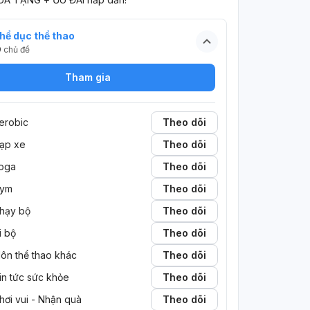
hể dục thể thao
9
chủ đề
Tham gia
erobic
Theo dõi
ạp xe
Theo dõi
oga
Theo dõi
ym
Theo dõi
hạy bộ
Theo dõi
i bộ
Theo dõi
ôn thể thao khác
Theo dõi
in tức sức khỏe
Theo dõi
hơi vui - Nhận quà
Theo dõi