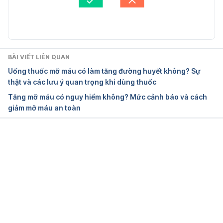
Cập nhật bởi: 
Trúc Phạm
dilated-cardiomyopathy
. Ngày truy cập: 15/1/2021
Dilated Cardiomyopathy (DCM). 
https://www.heart.org/en/health-
topics/cardiomyopathy/what-is-cardiomyopathy-
BÀI VIẾT LIÊN QUAN
in-adults/dilated-cardiomyopathy-dcm. Ngày truy 
Uống thuốc mỡ máu có làm tăng đường huyết không? Sự
cập: 24/3/2022
thật và các lưu ý quan trọng khi dùng thuốc
Tăng mỡ máu có nguy hiểm không? Mức cảnh báo và cách
Dilated cardiomyopathy. 
giảm mỡ máu an toàn
https://medlineplus.gov/ency/article/000168.htm. 
Ngày truy cập: 24/3/2022
Đang tải....
Dilated cardiomyopathy. 
https://www.bhf.org.uk/informationsupport/conditio
ns/cardiomyopathy/dilated-cardiomyopathy. Ngày 
truy cập: 24/3/2022
Dilated Cardiomyopathy. 