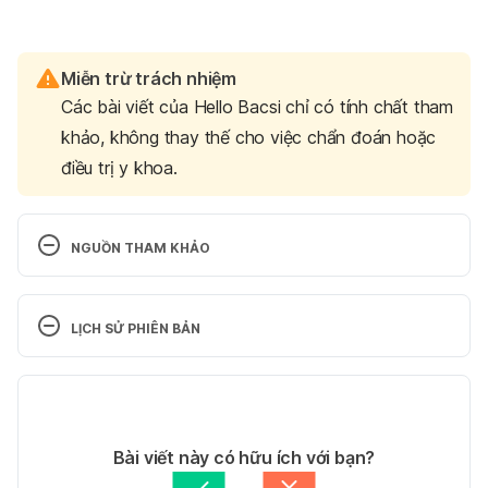
Miễn trừ trách nhiệm
Các bài viết của Hello Bacsi chỉ có tính chất tham
khảo, không thay thế cho việc chẩn đoán hoặc
điều trị y khoa.
NGUỒN THAM KHẢO
Dilated cardiomyopathy. 
https://www.mayoclinic.org/diseases-
LỊCH SỬ PHIÊN BẢN
conditions/dilated-cardiomyopathy/symptoms-
Phiên bản hiện tại
causes/syc-20353149?page=0&citems=10
. Ngày truy 
cập: 15/1/2021
24/03/2022
Tác giả: 
Ngọc Anh
Dilated Cardiomyopathy. 
Bài viết này có hữu ích với bạn?
Tham vấn y khoa: 
Bác sĩ Nguyễn Thường Hanh
https://my.clevelandclinic.org/health/diseases/16932-