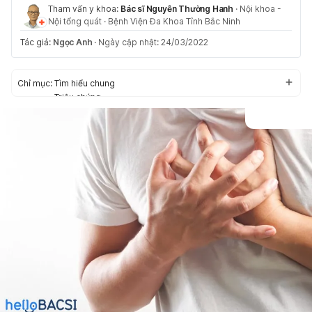
Tham vấn y khoa:
Bác sĩ Nguyễn Thường Hanh
·
Nội khoa -
Nội tổng quát
·
Bệnh Viện Đa Khoa Tỉnh Bắc Ninh
Tác giả:
Ngọc Anh
·
Ngày cập nhật: 24/03/2022
Chỉ mục:
Tìm hiểu chung
Triệu chứng
Nguyên nhân
Chẩn đoán và điều trị
Biến chứng
Phòng ngừa