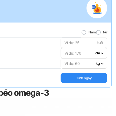
Nam
Nữ
tuổi
cm
kg
Tính ngay
d béo omega-3