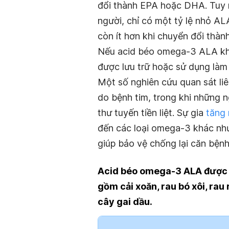
đổi thành EPA hoặc DHA. Tuy n
người, chỉ có một tỷ lệ nhỏ A
còn ít hơn khi chuyển đổi thà
Nếu acid béo omega-3 ALA kh
được lưu trữ hoặc sử dụng làm
Một số nghiên cứu quan sát li
do bệnh tim, trong khi những 
thư tuyến tiền liệt. Sự gia
tăng 
đến các loại omega-3 khác như
giúp bảo vệ chống lại căn bệnh
Acid béo omega-3 ALA được t
gồm cải xoăn, rau bó xôi, rau
cây gai dầu.