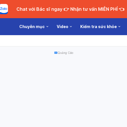
Chat với Bác sĩ ngay 👉 Nhận tư vấn MIỄN PHÍ 👈
Chuyên mục
Video
Kiểm tra sức khỏe
Quảng Cáo