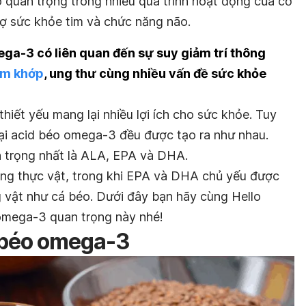
 quan trọng trong nhiều quá trình hoạt động của cơ
ợ sức khỏe tim và chức năng não.
ega-3 có liên quan đến sự suy giảm trí thông
êm khớp
, ung thư cùng nhiều vấn đề sức khỏe
thiết yếu mang lại nhiều lợi ích cho sức khỏe. Tuy
oại acid béo omega-3 đều được tạo ra như nhau.
an trọng nhất là ALA, EPA và DHA.
ong thực vật, trong khi EPA và DHA chủ yếu được
 vật như cá béo. Dưới đây bạn hãy cùng Hello
 omega-3 quan trọng này nhé!
d béo omega-3