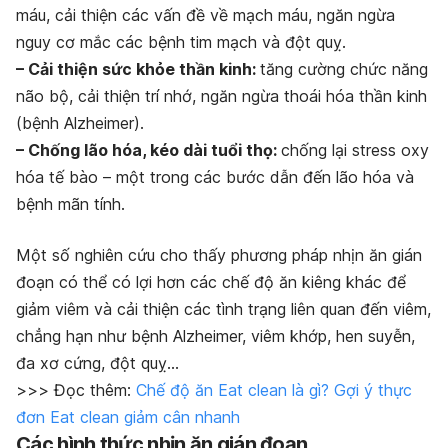
máu, cải thiện các vấn đề về mạch máu, ngăn ngừa
nguy cơ mắc các bệnh tim mạch và đột quỵ.
– Cải thiện sức khỏe thần kinh:
tăng cường chức năng
não bộ, cải thiện trí nhớ, ngăn ngừa thoái hóa thần kinh
(bệnh Alzheimer).
– Chống lão hóa, kéo dài tuổi thọ:
chống lại stress oxy
hóa tế bào – một trong các bước dẫn đến lão hóa và
bệnh mãn tính.
Một số nghiên cứu cho thấy phương pháp nhịn ăn gián
đoạn có thể có lợi hơn các chế độ ăn kiêng khác để
giảm viêm và cải thiện các tình trạng liên quan đến viêm,
chẳng hạn như bệnh Alzheimer, viêm khớp, hen suyễn,
đa xơ cứng, đột quỵ…
>>> Đọc thêm:
Chế độ ăn Eat clean là gì? Gợi ý thực
đơn Eat clean giảm cân nhanh
Các hình thức nhịn ăn gián đoạn