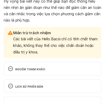
Hy vọng bài viết này có thể giúp bạn đọc thông hiểu
nên nhịn ăn gián đoạn như thế nào để giảm cân an toàn
và cân nhắc trong việc lựa chọn phương cách giảm cân
nào là phù hợp.
Miễn trừ trách nhiệm
Các bài viết của Hello Bacsi chỉ có tính chất tham
khảo, không thay thế cho việc chẩn đoán hoặc
điều trị y khoa.
NGUỒN THAM KHẢO
Intermittent Fasting: What is it, and how does it 
work?
LỊCH SỬ PHIÊN BẢN
https://www.hopkinsmedicine.org/health/wellness-
Phiên bản hiện tại
and-prevention/intermittent-fasting-what-is-it-and-