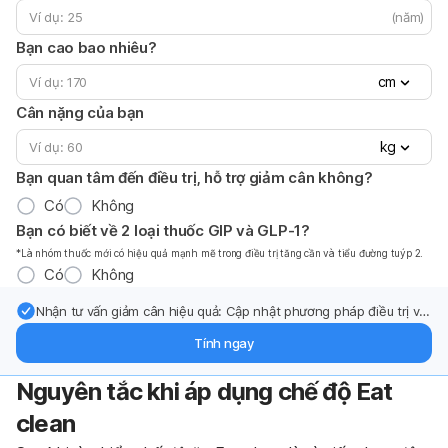
(năm)
Bạn cao bao nhiêu?
cm
Cân nặng của bạn
kg
Bạn quan tâm đến điều trị, hỗ trợ giảm cân không?
Có
Không
Bạn có biết về 2 loại thuốc GIP và GLP-1?
*Là nhóm thuốc mới có hiệu quả mạnh mẽ trong điều trị tăng cần và tiểu đường tuýp 2.
Có
Không
Nhận tư vấn giảm cân hiệu quả: Cập nhật phương pháp điều trị và
hỗ trợ từ chuyên gia qua email.
Tính ngay
Nguyên tắc khi áp dụng chế độ Eat
clean