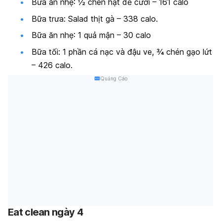
Bữa ăn nhẹ: ½ chén hạt dẻ cười – 161 calo
Bữa trưa: Salad thịt gà – 338 calo.
Bữa ăn nhẹ: 1 quả mận – 30 calo
Bữa tối: 1 phần cá nạc và đậu ve, ¾ chén gạo lứt
– 426 calo.
Quảng Cáo
Eat clean ngày 4