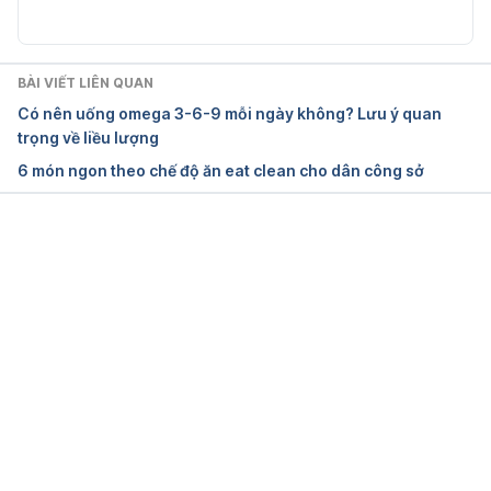
https://www.mayoclinichealthsystem.org/hometow
n-health/speaking-of-health/clean-eating-what-
BÀI VIẾT LIÊN QUAN
does-that-mean
Có nên uống omega 3-6-9 mỗi ngày không? Lưu ý quan
trọng về liều lượng
Ngày truy cập: 09.01.2024
6 món ngon theo chế độ ăn eat clean cho dân công sở
3. What is clean eating?
http://heart.org/en/healthy-living/healthy-
Đang tải....
eating/eat-smart/nutrition-basics/what-is-clean-
eating
Ngày truy cập: 09.01.2024
4. The truth about clean eating
http://eufic.org/en/healthy-living/article/the-truth-