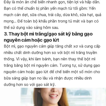
Đây là món ăn chế biến nhanh gọn, tiện lợi và hấp dẫn.
Bạn có thể chuẩn bị phần yến mạch từ tối gồm: Yến
mạch cán dẹt, sữa chua, trái cây, dừa khô, sữa hạt, quả
mọng… Để toàn bộ khẩu phần trong tủ mát và bạn có
thể sử dụng vào sáng hôm sau.
3. Thay bột mì trắng/gạo sát kỹ bằng gạo
nguyên cám hoặc gạo lứt
Bột mì, gạo nguyên cám giúp tăng chất xơ và cung cấp
nhiều chất dinh dưỡng hơn so với bột mì trắng truyền
thống. Vì vậy, khi làm bánh, bạn nên thay thế bột mì
trắng bằng bột mì nguyên cám. Tương tự, sử dụng gạo
nguyên cám hoặc gạo lứt để chế biến một số món cho
bữa sáng giúp bạn no lâu và nhận được nhiều dinh
dưỡng hơn so với gạo sát kỹ.