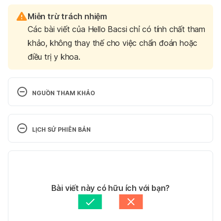
Miễn trừ trách nhiệm
Các bài viết của Hello Bacsi chỉ có tính chất tham
khảo, không thay thế cho việc chẩn đoán hoặc
điều trị y khoa.
NGUỒN THAM KHẢO
1. What does it mean to eat clean?
LỊCH SỬ PHIÊN BẢN
https://www.mayoclinic.org/healthy-
lifestyle/nutrition-and-healthy-eating/in-
Phiên bản hiện tại
depth/what-does-it-mean-to-eat-clean/art-
20270125
11/02/2025
Tác giả: 
Trương Phương Đài
Bài viết này có hữu ích với bạn?
Ngày truy cập: 09.01.2024
Tham vấn chuyên môn: 
Chuyên gia dinh dưỡng Vũ 
Thị Mai Hương
Cập nhật bởi: 
SEO Team
2. Clean eating: what does that mean?