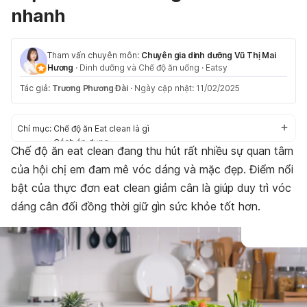
nhanh
Tham vấn chuyên môn:
Chuyên gia dinh dưỡng Vũ Thị Mai
Hương
·
Dinh dưỡng và Chế độ ăn uống
·
Eatsy
Tác giả:
Trương Phương Đài
·
Ngày cập nhật: 11/02/2025
Chỉ mục:
Chế độ ăn Eat clean là gì
Cách áp dụng
Chế độ ăn eat clean đang thu hút rất nhiều sự quan tâm
Thực đơn Eat clean giảm cân trong 7 ngày
của hội chị em đam mê vóc dáng và mặc đẹp. Điểm nổi
Mẹo chuẩn bị bữa sáng Eat clean nhanh gọn
bật của thực đơn eat clean giảm cân là giúp duy trì vóc
dáng cân đối đồng thời giữ gìn sức khỏe tốt hơn.