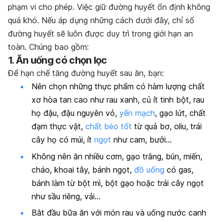
phạm vi cho phép. Việc giữ đường huyết ổn định không
quá khó. Nếu áp dụng những cách dưới đây, chỉ số
đường huyết sẽ luôn được duy trì trong giới hạn an
toàn. Chúng bao gồm:
1. Ăn uống có chọn lọc
Để hạn chế tăng đường huyết sau ăn, bạn:
Nên chọn những thực phẩm có hàm lượng chất
xơ hòa tan cao như rau xanh, củ ít tinh bột, rau
họ đậu, đậu nguyên vỏ,
yến mạch
, gạo lứt, chất
đạm thực vật,
chất béo tốt
từ quả bơ, oliu, trái
cây họ có múi, ít
ngọt
như cam, bưởi…
Không nên ăn nhiều cơm, gạo trắng, bún, miến,
cháo, khoai tây, bánh ngọt,
đồ uống
có gas,
bánh làm từ bột mì, bột gạo hoặc trái cây ngọt
như sầu riêng, vải…
Bắt đầu bữa ăn với món rau và uống nước canh