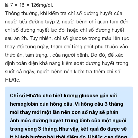
là 7 x 18 = 126mg/dl.
Thông thường, khi kiểm tra chỉ số đường huyết của
người tiểu đường tuýp 2, người bệnh chỉ quan tâm đến
chỉ số đường huyết lúc đói hoặc chỉ số đường huyết
sau ăn 2h. Tuy nhiên, chỉ số glucose trong máu liên tục
thay đổi từng ngày, thậm chí từng phút phụ thuộc vào
thức ăn, tâm trạng… của người bệnh. Do đó, để xác
định toàn diện khả năng kiểm soát đường huyết trong
suốt cả ngày, người bệnh nên kiểm tra thêm chỉ số
HbA1c.
Chỉ số HbA1c cho biết lượng glucose gắn với
hemoglobin của hồng cầu. Vì hồng cầu 3 tháng
mới thay mới một lần nên con số này sẽ phản
ánh mức đường huyết trung bình của một người
trong vòng 3 tháng. Như vậy, kết quả đo được sẽ
ít bị ảnh hưởng bởi thời điểm đo.
HbA1c cao đồng