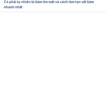
Có phải tự nhiên bị bầm tím mắt và cách làm tan vết bầm
nhanh nhất
Easy bruising: Why does it happen?
https://www.mayoclinic.org/healthy-
lifestyle/healthy-aging/in-depth/easy-bruising/art-
Đang tải....
20045762
Ngày truy cập 22/11/2022
Symptoms Petechiae
https://www.mayoclinic.org/symptoms/petechiae/b
asics/causes/sym-20050724
Ngày truy cập 22/11/2022
Bleeding into the skin
https://medlineplus.gov/ency/article/003235.htm