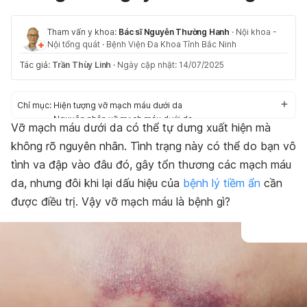
Tham vấn y khoa:
Bác sĩ Nguyễn Thường Hanh
·
Nội khoa -
Nội tổng quát
·
Bệnh Viện Đa Khoa Tỉnh Bắc Ninh
Tác giả:
Trần Thùy Linh
·
Ngày cập nhật: 14/07/2025
Chỉ mục:
Hiện tượng vỡ mạch máu dưới da
Nguyên nhân vỡ mạch máu dưới da
Vỡ mạch máu dưới da có thể tự dưng xuất hiện mà
Nguyên nhân vỡ mạch máu dưới da khác
không rõ nguyên nhân. Tình trạng này có thể do bạn vô
Cách xử lý vỡ mạch máu dưới da
tình va đập vào đâu đó, gây tổn thương các mạch máu
da, nhưng đôi khi lại dấu hiệu của
bệnh lý tiềm ẩn
cần
được điều trị. Vậy vỡ mạch máu là bệnh gì?