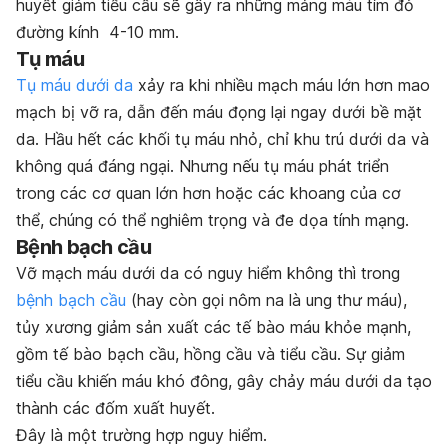
huyết giảm tiểu cầu sẽ gây ra những mảng màu tím đỏ
đường kính 4-10 mm.
Tụ máu
Tụ máu dưới da
xảy ra khi nhiều mạch máu lớn hơn mao
mạch bị vỡ ra, dẫn đến máu đọng lại ngay dưới bề mặt
da. Hầu hết các khối tụ máu nhỏ, chỉ khu trú dưới da và
không quá đáng ngại. Nhưng nếu tụ máu phát triển
trong các cơ quan lớn hơn hoặc các khoang của cơ
thể, chúng có thể nghiêm trọng và đe dọa tính mạng.
Bệnh bạch cầu
Vỡ mạch máu dưới da có nguy hiểm không thì trong
bệnh bạch cầu
(hay còn gọi nôm na là ung thư máu),
tủy xương giảm sản xuất các tế bào máu khỏe mạnh,
gồm tế bào bạch cầu, hồng cầu và tiểu cầu. Sự giảm
tiểu cầu khiến máu khó đông, gây chảy máu dưới da tạo
thành các đốm xuất huyết.
Đây là một trường hợp nguy hiểm.