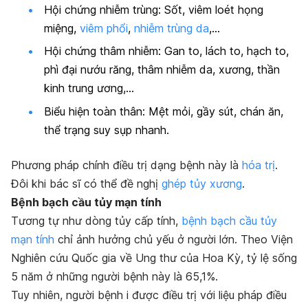
Hội chứng nhiễm trùng: Sốt, viêm loét họng
miệng,
viêm phổi
,
nhiễm trùng da
,…
Hội chứng thâm nhiễm: Gan to, lách to, hạch to,
phì đại nướu răng, thâm nhiễm da, xương, thần
kinh trung ương,…
Biểu hiện toàn thân: Mệt mỏi, gầy sút, chán ăn,
thể trạng suy sụp nhanh.
Phương pháp chính điều trị dạng bệnh này là
hóa trị
.
Đôi khi bác sĩ có thể đề nghị
ghép tủy xương
.
Bệnh bạch cầu tủy mạn tính
Tương tự như dòng tủy cấp tính,
bệnh bạch cầu tủy
mạn tính
chỉ ảnh hưởng chủ yếu ở người lớn. Theo Viện
Nghiên cứu Quốc gia về Ung thư của Hoa Kỳ, tỷ lệ sống
5 năm ở những người bệnh này là 65,1%.
Tuy nhiên, người bệnh i được điều trị với liệu pháp điều