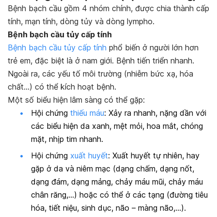
Bệnh bạch cầu gồm 4 nhóm chính, được chia thành cấp
tính, mạn tính, dòng tủy và dòng lympho.
Bệnh bạch cầu tủy cấp tính
Bệnh bạch cầu tủy cấp tính
phổ biến ở người lớn hơn
trẻ em, đặc biệt là ở nam giới. Bệnh tiến triển nhanh.
Ngoài ra, các yếu tố môi trường (nhiễm bức xạ, hóa
chất…) có thể kích hoạt bệnh.
Một số biểu hiện lâm sàng có thể gặp:
Hội chứng
thiếu máu
: Xảy ra nhanh, nặng dần với
các biểu hiện da xanh, mệt mỏi, hoa mắt, chóng
mặt, nhịp tim nhanh.
Hội chứng
xuất huyết
: Xuất huyết tự nhiên, hay
gặp ở da và niêm mạc (dạng chấm, dạng nốt,
dạng đám, dạng mảng, chảy máu mũi, chảy máu
chân răng,…) hoặc có thể ở các tạng (đường tiêu
hóa, tiết niệu, sinh dục, não – màng não,…).