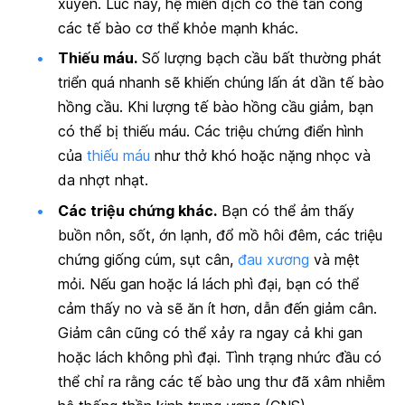
xuyên. Lúc này, hệ miễn dịch có thể tấn công
các tế bào cơ thể khỏe mạnh khác.
Thiếu máu.
Số lượng bạch cầu bất thường phát
triển quá nhanh sẽ khiến chúng lấn át dần tế bào
hồng cầu. Khi lượng tế bào hồng cầu giảm, bạn
có thể bị thiếu máu. Các triệu chứng điển hình
của
thiếu máu
như thở khó hoặc nặng nhọc và
da nhợt nhạt.
Các triệu chứng khác.
Bạn có thể ảm thấy
buồn nôn, sốt, ớn lạnh, đổ mồ hôi đêm, các triệu
chứng giống cúm, sụt cân,
đau xương
và mệt
mỏi. Nếu gan hoặc lá lách phì đại, bạn có thể
cảm thấy no và sẽ ăn ít hơn, dẫn đến giảm cân.
Giảm cân cũng có thể xảy ra ngay cả khi gan
hoặc lách không phì đại. Tình trạng nhức đầu có
thể chỉ ra rằng các tế bào ung thư đã xâm nhiễm