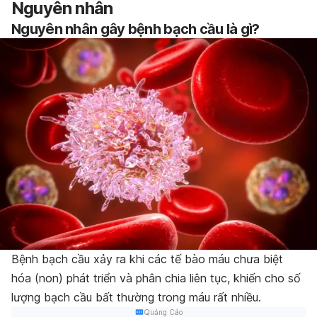
Nguyên nhân
Nguyên nhân gây bệnh bạch cầu là gì?
Bệnh bạch cầu xảy ra khi các tế bào máu chưa biệt
hóa (non) phát triển và phân chia liên tục, khiến cho số
lượng bạch cầu bất thường trong máu rất nhiều.
Quảng Cáo