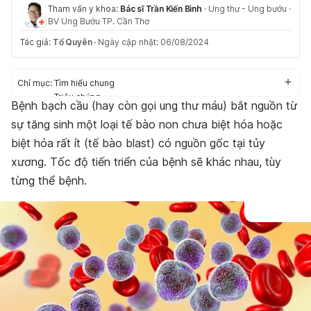
Tham vấn y khoa:
Bác sĩ Trần Kiến Bình
·
Ung thư - Ung bướu
·
BV Ung Bướu TP. Cần Thơ
Tác giả:
Tố Quyên
·
Ngày cập nhật: 06/08/2024
Chỉ mục:
Tìm hiểu chung
Triệu chứng
Bệnh bạch cầu (hay còn gọi ung thư máu) bắt nguồn từ
Nguyên nhân
sự tăng sinh một loại tế bào non chưa biệt hóa hoặc
Chẩn đoán và điều trị
biệt hóa rất ít (tế bào blast) có nguồn gốc tại tủy
xương. Tốc độ tiến triển của bệnh sẽ khác nhau, tùy
từng thể bệnh.