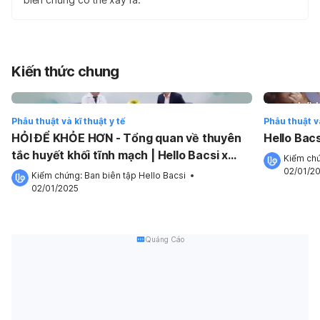
Kiến thức chung
Phẫu thuật và kĩ thuật y tế
Phẫu thuật và
HỎI ĐỂ KHỎE HƠN - Tổng quan về thuyên
Hello Bacs
tắc huyết khối tĩnh mạch | Hello Bacsi x
Kiểm chứ
SANOFI
02/01/2
Kiểm chứng: 
Ban biên tập Hello Bacsi
 •
02/01/2025
Quảng Cáo