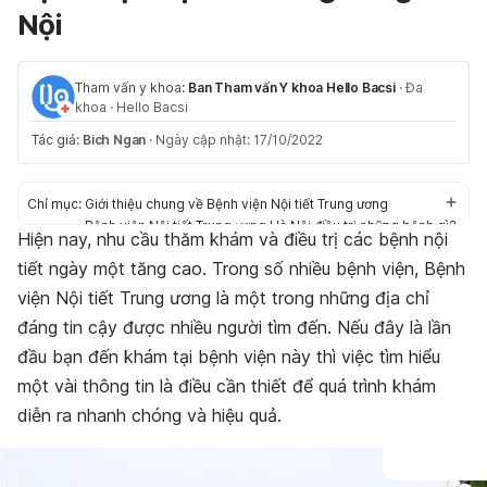
Nội
Tham vấn y khoa:
Ban Tham vấn Y khoa Hello Bacsi
·
Đa
khoa
·
Hello Bacsi
Tác giả:
Bich Ngan
·
Ngày cập nhật: 17/10/2022
Chỉ mục:
Giới thiệu chung về Bệnh viện Nội tiết Trung ương
Bệnh viện Nội tiết Trung ương Hà Nội điều trị những bệnh gì?
Hiện nay, nhu cầu thăm khám và điều trị các bệnh nội
Kinh nghiệm đi khám tại Bệnh viện Nội tiết Trung ương Hà
tiết ngày một tăng cao. Trong số nhiều bệnh viện, Bệnh
Nội
Bảng giá một số dịch vụ khám chữa bệnh
viện Nội tiết Trung ương là một trong những địa chỉ
đáng tin cậy được nhiều người tìm đến. Nếu đây là lần
đầu bạn đến khám tại bệnh viện này thì việc tìm hiểu
một vài thông tin là điều cần thiết để quá trình khám
diễn ra nhanh chóng và hiệu quả.