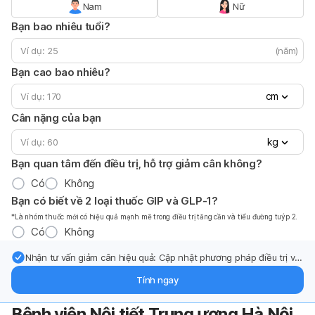
Nam
Nữ
Bạn bao nhiêu tuổi?
(năm)
Bạn cao bao nhiêu?
cm
Cân nặng của bạn
kg
Bạn quan tâm đến điều trị, hỗ trợ giảm cân không?
Có
Không
Bạn có biết về 2 loại thuốc GIP và GLP-1?
*Là nhóm thuốc mới có hiệu quả mạnh mẽ trong điều trị tăng cần và tiểu đường tuýp 2.
Có
Không
Nhận tư vấn giảm cân hiệu quả: Cập nhật phương pháp điều trị và
hỗ trợ từ chuyên gia qua email.
Tính ngay
Bệnh viện Nội tiết Trung ương Hà Nội