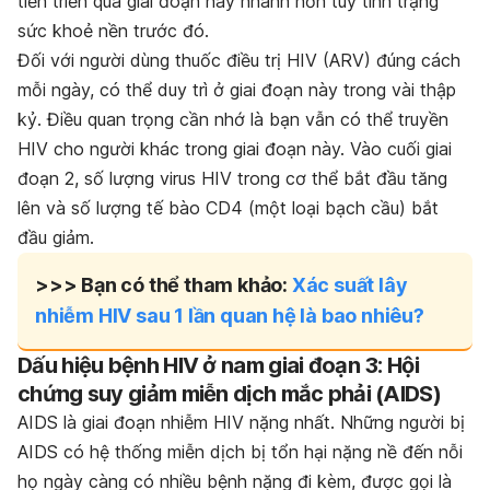
tiến triển qua giai đoạn này nhanh hơn tuỳ tình trạng
sức khoẻ nền trước đó.
Đối với người dùng thuốc điều trị HIV (ARV) đúng cách
mỗi ngày, có thể duy trì ở giai đoạn này trong vài thập
kỷ. Điều quan trọng cần nhớ là bạn vẫn có thể truyền
HIV cho người khác trong giai đoạn này. Vào cuối giai
đoạn 2, số lượng virus HIV trong cơ thể bắt đầu tăng
lên và số lượng tế bào CD4 (một loại bạch cầu) bắt
đầu giảm.
>>> Bạn có thể tham khảo:
Xác suất lây
nhiễm HIV sau 1 lần quan hệ là bao nhiêu?
Dấu hiệu bệnh HIV ở nam giai đoạn 3: Hội
chứng suy giảm miễn dịch mắc phải (AIDS)
AIDS là giai đoạn nhiễm HIV nặng nhất. Những người bị
AIDS có hệ thống miễn dịch bị tổn hại nặng nề đến nỗi
họ ngày càng có nhiều bệnh nặng đi kèm, được gọi là