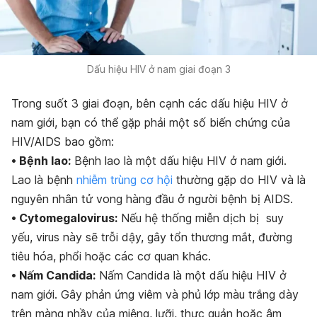
Dấu hiệu HIV ở nam giai đoạn 3
Trong suốt 3 giai đoạn, bên cạnh các dấu hiệu HIV ở
nam giới, bạn có thể gặp phải một số biến chứng của
HIV/AIDS bao gồm:
• Bệnh lao:
Bệnh lao là một dấu hiệu HIV ở nam giới.
Lao là bệnh
nhiễm trùng cơ hội
thường gặp do HIV và là
nguyên nhân tử vong hàng đầu ở người bệnh bị AIDS.
• Cytomegalovirus:
Nếu hệ thống miễn dịch bị suy
yếu, virus này sẽ trỗi dậy, gây tổn thương mắt, đường
tiêu hóa, phổi hoặc các cơ quan khác.
• Nấm Candida:
Nấm Candida là một dấu hiệu HIV ở
nam giới. Gây phản ứng viêm và phủ lớp màu trắng dày
trên màng nhầy của miệng, lưỡi, thực quản hoặc âm