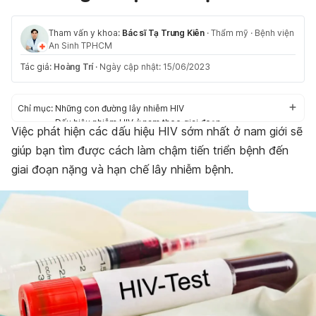
Tham vấn y khoa:
Bác sĩ Tạ Trung Kiên
·
Thẩm mỹ
·
Bệnh viện
An Sinh TPHCM
Tác giả:
Hoàng Trí
·
Ngày cập nhật: 15/06/2023
Chỉ mục:
Những con đường lây nhiễm HIV
Dấu hiệu nhiễm HIV ở nam theo giai đoạn
Việc phát hiện các dấu hiệu HIV sớm nhất ở nam giới sẽ
giúp bạn tìm được cách làm chậm tiến triển bệnh đến
giai đoạn nặng và hạn chế lây nhiễm bệnh.