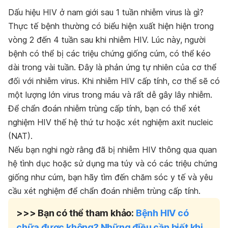
Dấu hiệu HIV ở nam giới sau 1 tuần nhiễm virus là gì?
Thực tế bệnh thường có biểu hiện xuất hiện hiện trong
vòng 2 đến 4 tuần sau khi nhiễm HIV. Lúc này, người
bệnh có thể bị các triệu chứng giống cúm, có thể kéo
dài trong vài tuần. Đây là phản ứng tự nhiên của cơ thể
đối với nhiễm virus. Khi nhiễm HIV cấp tính, cơ thể sẽ có
một lượng lớn virus trong máu và rất dễ gây lây nhiễm.
Để chẩn đoán nhiễm trùng cấp tính, bạn có thể xét
nghiệm HIV thế hệ thứ tư hoặc xét nghiệm axit nucleic
(NAT).
Nếu bạn nghi ngờ rằng đã bị nhiễm HIV thông qua quan
hệ tình dục hoặc sử dụng ma túy và có các triệu chứng
giống như cúm, bạn hãy tìm đến chăm sóc y tế và yêu
cầu xét nghiệm để chẩn đoán nhiễm trùng cấp tính.
>>> Bạn có thể tham khảo:
Bệnh HIV có
chữa được không? Những điều cần biết khi