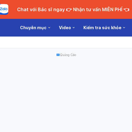
Chat với Bác sĩ ngay 👉 Nhận tư vấn MIỄN PHÍ 👈
Chuyên mục
Video
Kiểm tra sức khỏe
Quảng Cáo