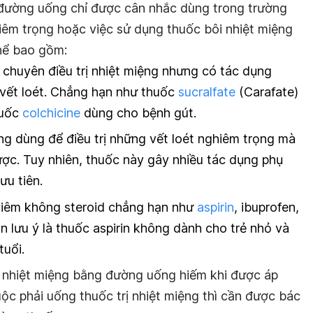
đường uống chỉ được cân nhắc dùng trong trường
iêm trọng hoặc việc sử dụng thuốc bôi nhiệt miệng
hể bao gồm:
 chuyên điều trị nhiệt miệng nhưng có tác dụng
 vết loét. Chẳng hạn như thuốc
sucralfate
(Carafate)
huốc
colchicine
dùng cho bệnh gút.
g dùng để điều trị những vết loét nghiêm trọng mà
ược. Tuy nhiên, thuốc này gây nhiều tác dụng phụ
u tiên.
iêm không steroid chẳng hạn như
aspirin
, ibuprofen,
 lưu ý là thuốc aspirin không dành cho trẻ nhỏ và
tuổi.
 nhiệt miệng bằng đường uống hiếm khi được áp
ộc phải uống thuốc trị nhiệt miệng thì cần được bác