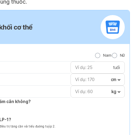
dùng thuốc.
 khối cơ thể
Nam
Nữ
tuổi
cm
kg
giảm cân không?
GLP-1?
ều trị tăng cần và tiểu đường tuýp 2.