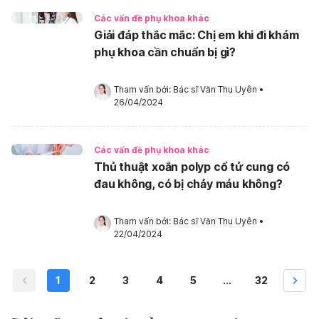
Các vấn đề phụ khoa khác
Giải đáp thắc mắc: Chị em khi đi khám
phụ khoa cần chuẩn bị gì?
Tham vấn bởi: 
Bác sĩ Văn Thu Uyên
•
26/04/2024
Các vấn đề phụ khoa khác
Thủ thuật xoắn polyp cổ tử cung có
đau không, có bị chảy máu không?
Tham vấn bởi: 
Bác sĩ Văn Thu Uyên
•
22/04/2024
1
2
3
4
5
...
32