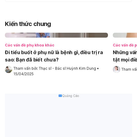
Kiến thức chung
Các vấn đề phụ khoa khác
Các vấn đề 
Đi tiểu buốt ở phụ nữ là bệnh gì, điều trị ra
Những vấn 
sao: Bạn đã biết chưa?
tật mọi đi
Tham vấn bởi: 
Thạc sĩ - Bác sĩ Huỳnh Kim Dung
•
Tham vấn
15/04/2025
Quảng Cáo