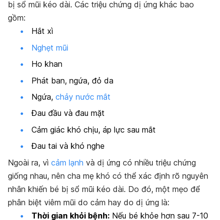
bị sổ mũi kéo dài. Các triệu chứng dị ứng khác bao
gồm:
Hắt xì
Nghẹt mũi
Ho khan
Phát ban, ngứa, đỏ da
Ngứa,
chảy nước mắt
Đau đầu và đau mặt
Cảm giác khó chịu, áp lực sau mắt
Đau tai và khó nghe
Ngoài ra, vì
cảm lạnh
và dị ứng có nhiều triệu chứng
giống nhau, nên cha mẹ khó có thể xác định rõ nguyên
nhân khiến bé bị sổ mũi kéo dài. Do đó, một mẹo để
phân biệt viêm mũi do cảm hay do dị ứng là:
Thời gian khỏi bệnh:
Nếu bé khỏe hơn sau 7-10