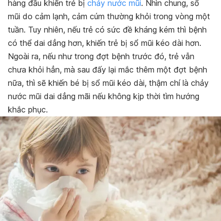
hàng đầu khiến trẻ bị
chảy nước mũi
. Nhìn chung, sổ
mũi do cảm lạnh, cảm cúm thường khỏi trong vòng một
tuần. Tuy nhiên, nếu trẻ có sức đề kháng kém thì bệnh
có thể dai dẳng hơn, khiến trẻ bị sổ mũi kéo dài hơn.
Ngoài ra, nếu như trong đợt bệnh trước đó, trẻ vẫn
chưa khỏi hẳn, mà sau đấy lại mắc thêm một đợt bệnh
nữa, thì sẽ khiến bé bị sổ mũi kéo dài, thậm chí là chảy
nước mũi dai dẳng mãi nếu không kịp thời tìm hướng
khắc phục.