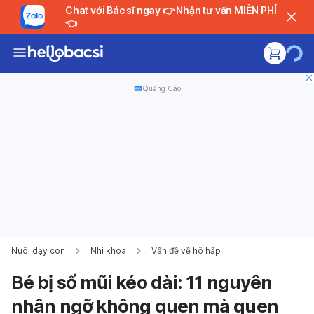
Chat với Bác sĩ ngay 👉 Nhận tư vấn MIỄN PHÍ
👈
Quảng Cáo
Nuôi dạy con
Nhi khoa
Vấn đề về hô hấp
Bé bị sổ mũi kéo dài: 11 nguyên
nhân ngỡ không quen mà quen