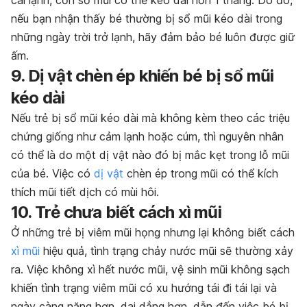
nếu bạn nhận thấy bé thường bị sổ mũi kéo dài trong
những ngày trời trở lạnh, hãy đảm bảo bé luôn được giữ
ấm.
9. Dị vật chèn ép khiến bé bị sổ mũi
kéo dài
Nếu trẻ bị sổ mũi kéo dài mà không kèm theo các triệu
chứng giống như cảm lạnh hoặc cúm, thì nguyên nhân
có thể là do một dị vật nào đó bị mắc kẹt trong lỗ mũi
của bé. Việc có
dị vật
chèn ép trong mũi có thể kích
thích mũi tiết dịch có mùi hôi.
10. Trẻ chưa biết cách xì mũi
Ở những trẻ bị viêm mũi họng nhưng lại không biết cách
xì mũi
hiệu quả, tình trạng chảy nước mũi sẽ thường xảy
ra. Việc không xì hết nước mũi, vệ sinh mũi không sạch
khiến tình trạng viêm mũi có xu hướng tái đi tái lại và
ngày càng nặng hơn, dai dẳng hơn, dẫn đến việc bé bị