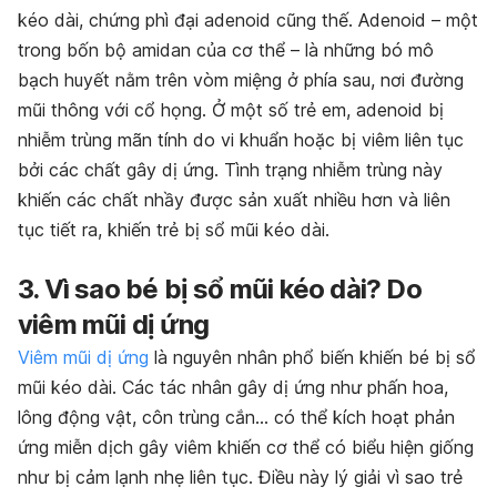
kéo dài, chứng phì đại adenoid cũng thế. Adenoid – một
trong bốn bộ amidan của cơ thể – là những bó mô
bạch huyết nằm trên vòm miệng ở phía sau, nơi đường
mũi thông với cổ họng. Ở một số trẻ em, adenoid bị
nhiễm trùng mãn tính do vi khuẩn hoặc bị viêm liên tục
bởi các chất gây dị ứng. Tình trạng nhiễm trùng này
khiến các chất nhầy được sản xuất nhiều hơn và liên
tục tiết ra, khiến trẻ bị sổ mũi kéo dài.
3. Vì sao bé bị sổ mũi kéo dài? Do
viêm mũi dị ứng
Viêm mũi dị ứng
là nguyên nhân phổ biến khiến bé bị sổ
mũi kéo dài. Các tác nhân gây dị ứng như phấn hoa,
lông động vật, côn trùng cắn… có thể kích hoạt phản
ứng miễn dịch gây viêm khiến cơ thể có biểu hiện giống
như bị cảm lạnh nhẹ liên tục. Điều này lý giải vì sao trẻ