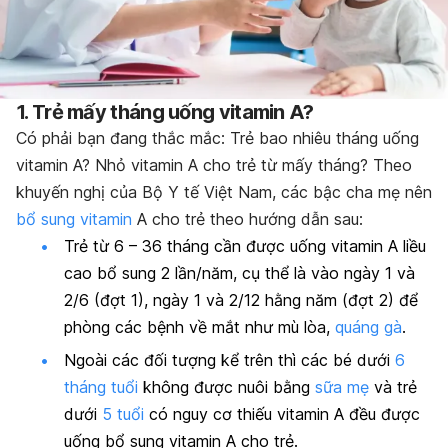
1. Trẻ mấy tháng uống vitamin A?
Có phải bạn đang thắc mắc: Trẻ bao nhiêu tháng uống
vitamin A? N
hỏ vitamin A cho trẻ từ mấy tháng
? Theo
khuyến nghị của Bộ Y tế Việt Nam, các bậc cha mẹ nên
bổ sung vitamin
A cho trẻ theo hướng dẫn sau:
Trẻ từ 6 – 36 tháng cần được uống vitamin A liều
cao bổ sung 2 lần/năm, cụ thể là vào ngày 1 và
2/6 (đợt 1), ngày 1 và 2/12 hằng năm (đợt 2) để
phòng các bệnh về mắt như mù lòa,
quáng gà
.
Ngoài các đối tượng kể trên thì các bé dưới
6
tháng tuổi
không được nuôi bằng
sữa mẹ
và trẻ
dưới
5 tuổi
có nguy cơ thiếu vitamin A đều được
uống bổ sung vitamin A cho trẻ.