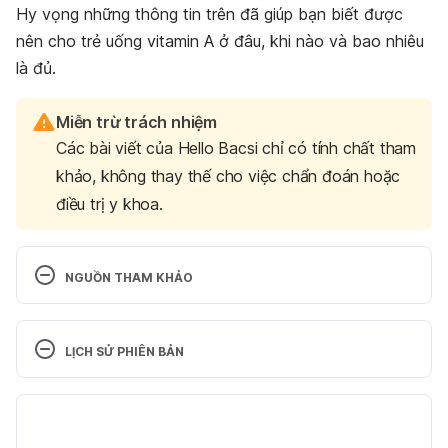
Hy vọng những thông tin trên đã giúp bạn biết được
nên cho trẻ uống vitamin A ở đâu, khi nào và bao nhiêu
là đủ.
Miễn trừ trách nhiệm
Các bài viết của Hello Bacsi chỉ có tính chất tham
khảo, không thay thế cho việc chẩn đoán hoặc
điều trị y khoa.
NGUỒN THAM KHẢO
Vitamins and minerals 
https://raisingchildren.net.au/teens/healthy-
LỊCH SỬ PHIÊN BẢN
lifestyle/nutrients/vitamins-minerals Ngày truy cập: 
28/02/2023
Phiên bản hiện tại
Does My Child Need to Take a Vitamin? 
24/04/2024