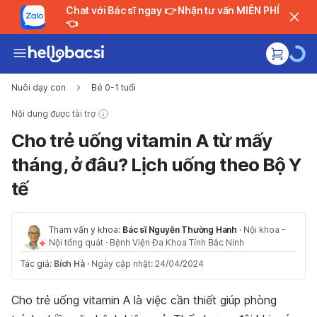
Chat với Bác sĩ ngay 👉 Nhận tư vấn MIỄN PHÍ
👈
Nuôi dạy con
Bé 0-1 tuổi
Nội dung được tài trợ
Cho trẻ uống vitamin A từ mấy
tháng, ở đâu? Lịch uống theo Bộ Y
tế
Tham vấn y khoa:
Bác sĩ Nguyễn Thường Hanh
·
Nội khoa -
Nội tổng quát
·
Bệnh Viện Đa Khoa Tỉnh Bắc Ninh
Tác giả:
Bích Hà
·
Ngày cập nhật: 24/04/2024
Cho trẻ uống vitamin A là việc cần thiết giúp phòng