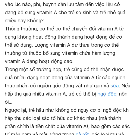
vào lúc nào, phụ huynh cần lưu tâm đến việc liệu có
đang bổ sung vitamin A cho trẻ sơ sinh và trẻ nhỏ quá
nhiều hay không?
Thông thường, cơ thể có thể chuyển đổi vitamin A từ
dạng không hoạt động thành dạng hoạt động để cơ
thể sử dụng. Lượng vitamin A dư thừa trong cơ thể
thường từ thuốc bổ sung vitamin chứa hàm lượng
vitamin A dạng hoạt động cao.
Trong một số trường hợp, trẻ cũng có thể nhận được
quá nhiều dạng hoạt động của vitamin A từ các nguồn
thực phẩm có nguồn gốc động vật như gan và
sữa
. Nếu
hấp thụ quá nhiều vitamin A, trẻ có thể bị
ngộ độc
, nôn
ói…
Ngược lại, trẻ hầu như không có nguy cơ bị ngộ độc khi
hấp thu các loại sắc tố hữu cơ khác nhau (mà thành
phần chính là tiền chất của vitamin A), bao gồm các sắc
tố màu cam và màu vàng trong
cà rốt
, các loại rau và