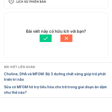
LỊCH SỬ PHIÊN BẢN
9145/ Ngày truy cập: 28/02/2024
Phiên bản hiện tại
Colostrum 
https://my.clevelandclinic.org/health/body/22434-
28/02/2024
colostrum Ngày truy cập: 28/02/2024
Tác giả: 
Ngân Phạm
Bài viết này có hữu ích với bạn?
Tham vấn y khoa: 
Bác sĩ Nguyễn Thường Hanh
Transitional Milk and Mature Milk 
Cập nhật bởi: 
Minh Châu Văn
https://www.healthychildren.org/English/ages-
stages/baby/breastfeeding/Pages/Transitional-
Milk-and-Mature-Milk.aspx Ngày truy cập: 
28/02/2024
BÀI VIẾT LIÊN QUAN
Choline, DHA và MFGM: Bộ 3 dưỡng chất vàng giúp trẻ phát
15 Myths About Breastfeeding 
triển trí não
https://www.unicef.org/egypt/nutrition/15-myths-
Sữa có MFGM hỗ trợ tiêu hóa cho trẻ trong giai đoạn ăn dặm
about-breastfeeding Ngày truy cập: 28/02/2024
như thế nào?
Breastfeeding FAQs: Getting Started 
https://kidshealth.org/en/parents/breastfeed-