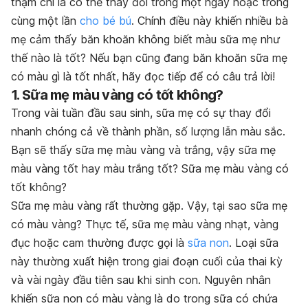
thậm chí là có thể thay đổi trong một ngày hoặc trong
cùng một lần
cho bé bú
. Chính điều này khiến nhiều bà
mẹ cảm thấy băn khoăn không biết màu sữa mẹ như
thế nào là tốt? Nếu bạn cũng đang băn khoăn
sữa mẹ
có màu gì là tốt nhất, hãy đọc tiếp để có câu trả lời!
1. Sữa mẹ màu vàng có tốt không?
Trong vài tuần đầu sau sinh, sữa mẹ có sự thay đổi
nhanh chóng cả về thành phần, số lượng lẫn màu sắc.
Bạn sẽ thấy sữa mẹ màu vàng và trắng, vậy sữa mẹ
màu vàng tốt hay màu trắng tốt? S
ữa mẹ màu vàng có
tốt không?
Sữa mẹ màu vàng rất thường gặp. Vậy, t
ại sao sữa mẹ
có màu vàng?
Thực tế,
sữa mẹ màu vàng nhạt, vàng
đục hoặc cam thường được gọi là
sữa non
. Loại sữa
này thường xuất hiện trong giai đoạn cuối của thai kỳ
và vài ngày đầu tiên sau khi sinh con. Nguyên nhân
khiến sữa non có màu vàng là do trong sữa có chứa