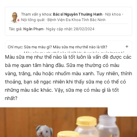
Tham vấn y khoa:
Bác sĩ Nguyễn Thường Hanh
·
Nội khoa -
Nội tổng quát
·
Bệnh Viện Đa Khoa Tỉnh Bắc Ninh
Tác giả:
Ngân Phạm
·
Ngày cập nhật: 28/02/2024
Chỉ mục:
Sữa mẹ màu gì? Màu sữa mẹ như thế nào là tốt?
Màu sữa mẹ như thế nào là tốt khi được bảo quản trong tủ
Màu sữa mẹ như thế nào là tốt luôn là vấn đề được các
lạnh hoặc tủ đông?
bà mẹ quan tâm hàng đầu. Sữa mẹ thường có màu
Sữa mẹ màu gì thì nên đi khám?
Giải pháp cải thiện chất lượng sữa mẹ
vàng, trắng, nâu hoặc nhuốm màu xanh. Tuy nhiên, thỉnh
thoảng, bạn sẽ ngạc nhiên khi thấy sữa mẹ có thể có
những màu sắc khác. Vậy,
sữa mẹ có màu gì là tốt
nhất?