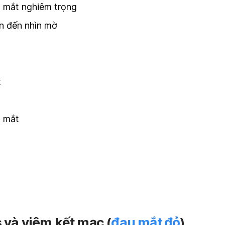
 mắt nghiêm trọng
n đến nhìn mờ
t
g mắt
 và viêm kết mạc (
đau mắt đỏ
)