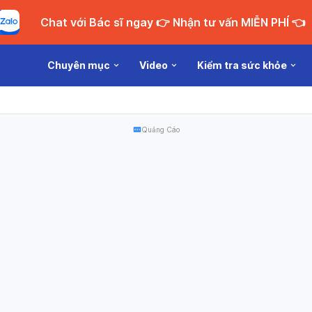
Chat với Bác sĩ ngay 👉 Nhận tư vấn MIỄN PHÍ 👈
Chuyên mục
Video
Kiểm tra sức khỏe
Quảng Cáo