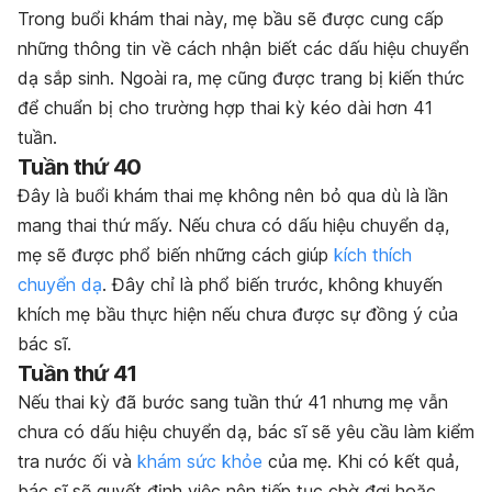
Trong buổi khám thai này, mẹ bầu sẽ được cung cấp
những thông tin về cách nhận biết các dấu hiệu chuyển
dạ sắp sinh. Ngoài ra, mẹ cũng được trang bị kiến thức
để chuẩn bị cho trường hợp thai kỳ kéo dài hơn 41
tuần.
Tuần thứ 40
Đây là buổi khám thai mẹ không nên bỏ qua dù là lần
mang thai thứ mấy. Nếu chưa có dấu hiệu chuyển dạ,
mẹ sẽ được phổ biến những cách giúp
kích thích
chuyển dạ
. Đây chỉ là phổ biến trước, không khuyến
khích mẹ bầu thực hiện nếu chưa được sự đồng ý của
bác sĩ.
Tuần thứ 41
Nếu thai kỳ đã bước sang tuần thứ 41 nhưng mẹ vẫn
chưa có dấu hiệu chuyển dạ, bác sĩ sẽ yêu cầu làm kiểm
tra nước ối và
khám sức khỏe
của mẹ. Khi có kết quả,
bác sĩ sẽ quyết định việc nên tiếp tục chờ đợi hoặc