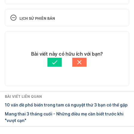
Your antenatal appointments 
https://www.nhs.uk/pregnancy/your-pregnancy-
LỊCH SỬ PHIÊN BẢN
care/your-antenatal-appointments/ Ngày truy cập: 
03/06/2021
Phiên bản hiện tại
The Third Trimester 
12/05/2022
https://www.hopkinsmedicine.org/health/wellness-
Tác giả: 
Phối Linh
Bài viết này có hữu ích với bạn?
and-prevention/the-third-trimester Ngày truy cập: 
Tham vấn y khoa: 
Bác sĩ Nguyễn Thường Hanh
03/06/2021
Cập nhật bởi: 
Phối Linh
BÀI VIẾT LIÊN QUAN
10 vấn đề phổ biến trong tam cá nguyệt thứ 3 bạn có thể gặp
Schedule of prenatal care 
Mang thai 3 tháng cuối - Những điều mẹ cần biết trước khi
https://www.uclahealth.org/obgyn/workfiles/Pregna
"vượt cạn"
ncy/Schedule_of_Prenatal_Care.pdf Ngày truy cập: 
03/06/2021